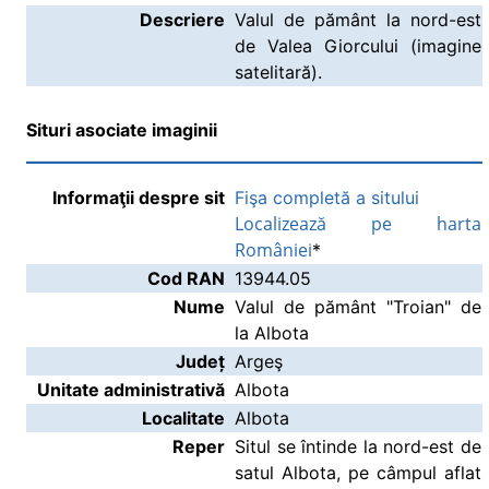
Descriere
Valul de pământ la nord-est
de Valea Giorcului (imagine
satelitară).
Situri asociate imaginii
Informaţii despre sit
Fişa completă a sitului
Localizează pe harta
României
*
Cod RAN
13944.05
Nume
Valul de pământ "Troian" de
la Albota
Județ
Argeş
Unitate administrativă
Albota
Localitate
Albota
Reper
Situl se întinde la nord-est de
satul Albota, pe câmpul aflat