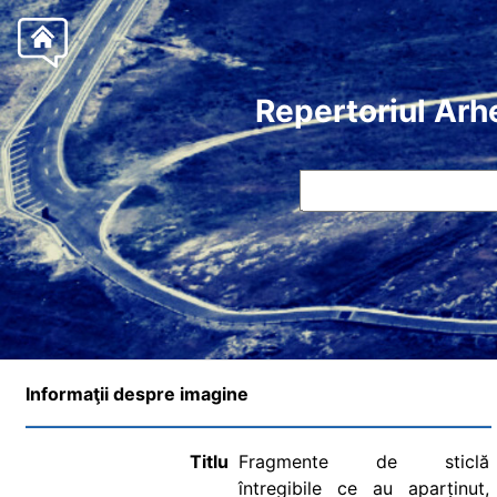
Repertoriul Arh
Informaţii despre imagine
Titlu
Fragmente de sticlă
întregibile ce au aparținut,