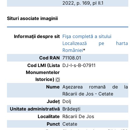
2022, p. 169, pl II.1
Situri asociate imaginii
Informaţii despre sit
Fişa completă a sitului
Localizează pe harta
României
*
Cod RAN
71108.01
Cod LMI (Lista
DJ-I-s-B-07911
Monumentelor
Istorice)
Nume
Aşezarea romană de la
Răcarii de Jos - Cetate
Județ
Dolj
Unitate administrativă
Brădeşti
Localitate
Răcarii De Jos
Punct
Cetate