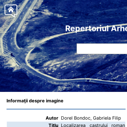
Repertoriul Arh
Informaţii despre imagine
Autor
Dorel Bondoc, Gabriela Filip
Titlu
Localizarea castrului roman