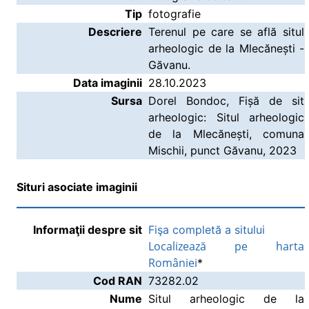
Tip
fotografie
Descriere
Terenul pe care se află situl
arheologic de la Mlecănești -
Găvanu.
Data imaginii
28.10.2023
Sursa
Dorel Bondoc, Fișă de sit
arheologic: Situl arheologic
de la Mlecănești, comuna
Mischii, punct Găvanu, 2023
Situri asociate imaginii
Informaţii despre sit
Fişa completă a sitului
Localizează pe harta
României
*
Cod RAN
73282.02
Nume
Situl arheologic de la