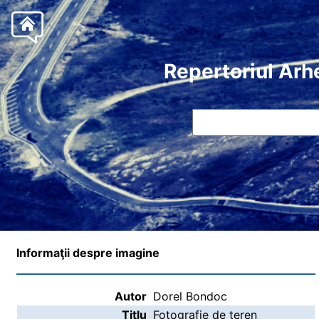
Repertoriul Arh
Informaţii despre imagine
Autor
Dorel Bondoc
Titlu
Fotografie de teren