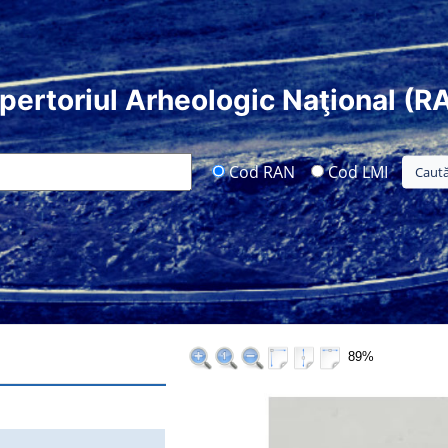
pertoriul Arheologic Naţional (R
Cod RAN
Cod LMI
89%