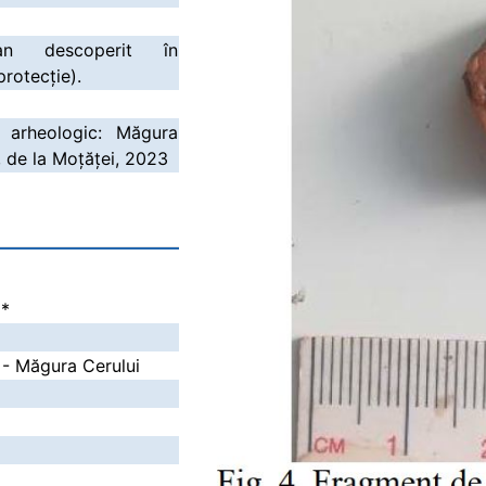
an descoperit în
protecție).
 arheologic: Măgura
 de la Moțăței, 2023
i
*
i - Măgura Cerului