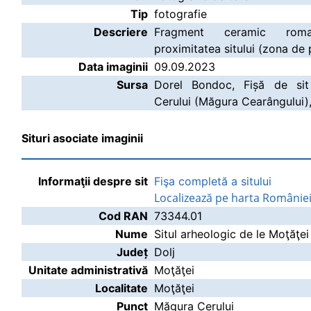
Tip
fotografie
Descriere
Fragment ceramic rom
proximitatea sitului (zona de 
Data imaginii
09.09.2023
Sursa
Dorel Bondoc, Fișă de sit
Cerului (Măgura Cearângului),
Situri asociate imaginii
Informaţii despre sit
Fişa completă a sitului
Localizează pe harta Românie
Cod RAN
73344.01
Nume
Situl arheologic de le Moţăţe
Județ
Dolj
Unitate administrativă
Moţăţei
Localitate
Moţăţei
Punct
Măgura Cerului