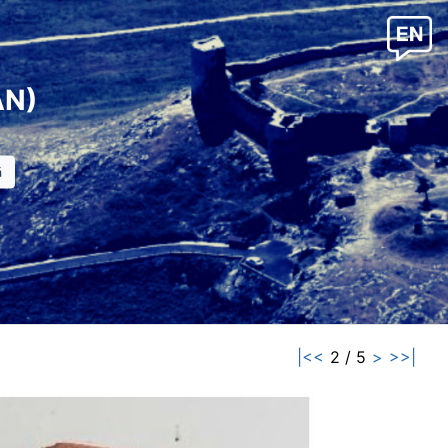
AN)
|<<
2 / 5
>
>>|