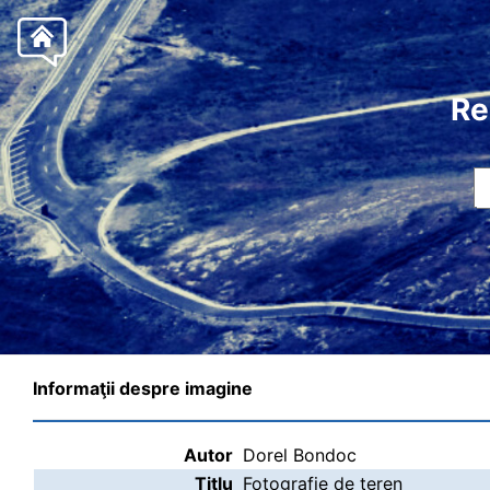
Re
Informaţii despre imagine
Autor
Dorel Bondoc
Titlu
Fotografie de teren