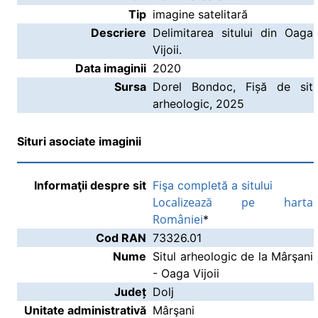
Tip
imagine satelitară
Descriere
Delimitarea sitului din Oaga
Vijoii.
Data imaginii
2020
Sursa
Dorel Bondoc, Fișă de sit
arheologic, 2025
Situri asociate imaginii
Informaţii despre sit
Fişa completă a sitului
Localizează pe harta
României
*
Cod RAN
73326.01
Nume
Situl arheologic de la Mârşani
- Oaga Vijoii
Județ
Dolj
Unitate administrativă
Mârşani