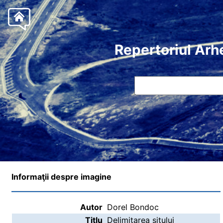
Repertoriul Arh
Informaţii despre imagine
Autor
Dorel Bondoc
Titlu
Delimitarea sitului