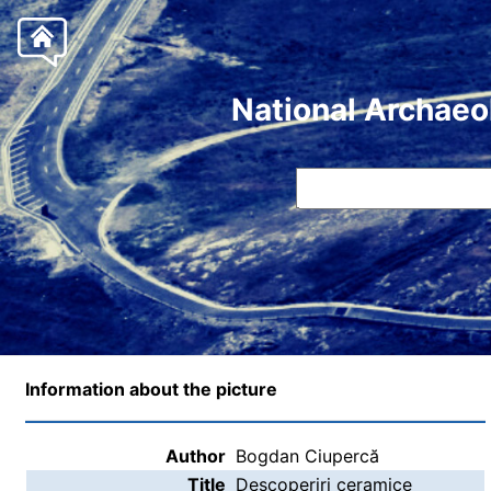
National Archaeo
Information about the picture
Author
Bogdan Ciupercă
Title
Descoperiri ceramice