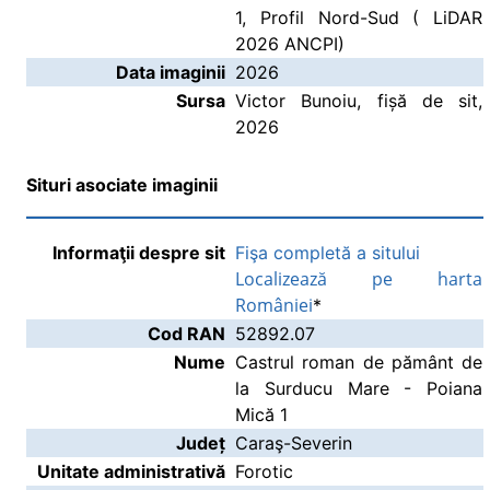
1, Profil Nord-Sud ( LiDAR
2026 ANCPI)
Data imaginii
2026
Sursa
Victor Bunoiu, fișă de sit,
2026
Situri asociate imaginii
Informaţii despre sit
Fişa completă a sitului
Localizează pe harta
României
*
Cod RAN
52892.07
Nume
Castrul roman de pământ de
la Surducu Mare - Poiana
Mică 1
Județ
Caraş-Severin
Unitate administrativă
Forotic