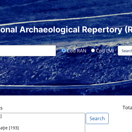
ional Archaeological Repertory (
Cod RAN
Cod LMI
Tota
ds