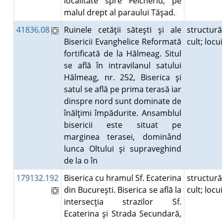
localitate spre Felcheriu, pe
malul drept al paraului Tăşad.
41836.08
Ruinele cetăţii săteşti şi ale
structur
Bisericii Evanghelice Reformată
cult; loc
fortificată de la Hălmeag. Situl
se află în intravilanul satului
Hălmeag, nr. 252, Biserica şi
satul se află pe prima terasă iar
dinspre nord sunt dominate de
înălţimi împădurite. Ansamblul
bisericii este situat pe
marginea terasei, dominând
lunca Oltului şi supraveghind
de la o în
179132.192
Biserica cu hramul Sf. Ecaterina
structur
din Bucureşti. Biserica se află la
cult; loc
intersecţia strazilor Sf.
Ecaterina şi Strada Secundară,