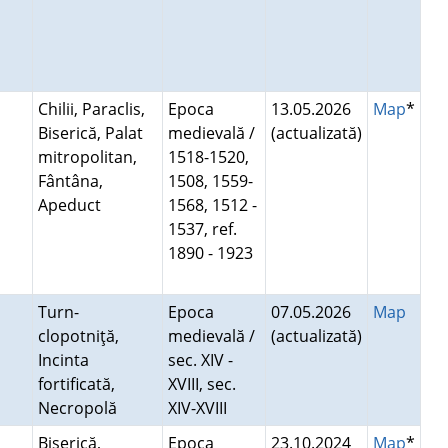
l
Chilii, Paraclis,
Epoca
13.05.2026
Map
*
Biserică, Palat
medievală /
(actualizată)
mitropolitan,
1518-1520,
Fântâna,
1508, 1559-
Apeduct
1568, 1512 -
1537, ref.
1890 - 1923
Turn-
Epoca
07.05.2026
Map
clopotniţă,
medievală /
(actualizată)
Incinta
sec. XIV -
fortificată,
XVIII, sec.
Necropolă
XIV-XVIII
Biserică,
Epoca
23.10.2024
Map
*