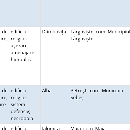
ă de
edificiu
Dâmboviţa
Târgovişte, com. Municipiu
ire;
religios;
Târgovişte
e
aşezare;
amenajare
hidraulică
ă de
edificiu
Alba
Petreşti, com. Municipiul
ire;
religios;
Sebeş
ire
sistem
ă
defensiv;
necropolă
ă de
edificiu
Ialomiţa
Maia, com. Maia