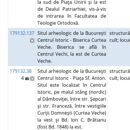
la sud de Piaţa Unirii şi la est
de Dealul Patriarhiei, vis-à-vis
de intrarea în Facultatea de
Teologie Ortodoxă.
179132.137
Situl arheologic de la Bucureşti
structur
Centrul Istoric - Biserica Curtea
cult; loc
Veche. Biserica se află în
Centrul Vechi, la est de Curtea
Veche.
179132.38
Situl arheologic de la Bucureşti
structur
4
Centrul Istoric - Piaţa Sf. Anton.
cult; loc
Situl este localizat în Centrul
Istoric, pe malul stâng (nordic)
al Dâmboviţei, între str. Şepcari
şi str. Franceză, între vestigiile
Curţii Domneşti (Curtea Veche)
la vest şi Bd. Ion C. Brătianu
(fost Bd. 1848) la est.