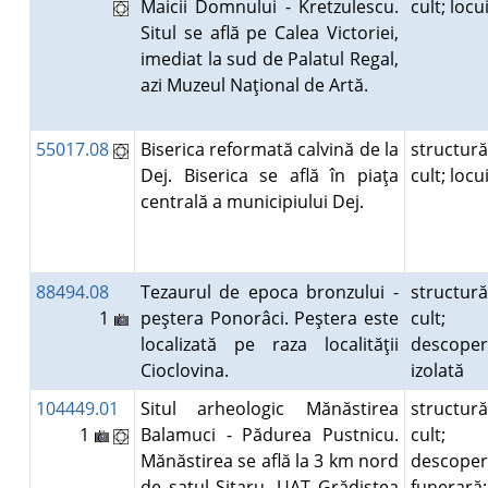
Maicii Domnului - Kretzulescu.
cult; loc
Situl se află pe Calea Victoriei,
imediat la sud de Palatul Regal,
azi Muzeul Naţional de Artă.
55017.08
Biserica reformată calvină de la
structur
Dej. Biserica se află în piaţa
cult; loc
centrală a municipiului Dej.
88494.08
Tezaurul de epoca bronzului -
structur
1
peştera Ponorâci. Peştera este
cult;
localizată pe raza localităţii
descoper
Cioclovina.
izolată
104449.01
Situl arheologic Mănăstirea
structur
1
Balamuci - Pădurea Pustnicu.
cult;
Mănăstirea se află la 3 km nord
descoper
de satul Sitaru, UAT Grădiştea
funerară;