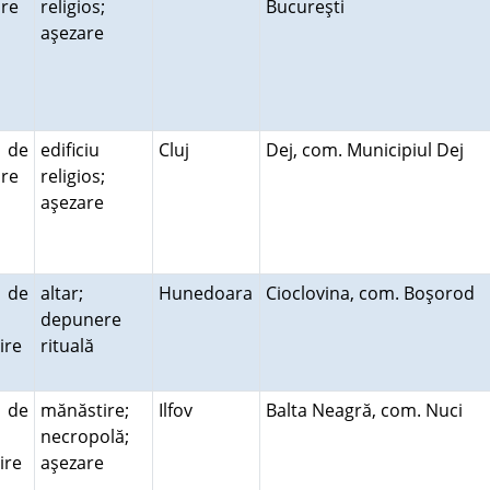
uire
religios;
Bucureşti
aşezare
ă de
edificiu
Cluj
Dej, com. Municipiul Dej
uire
religios;
aşezare
ă de
altar;
Hunedoara
Cioclovina, com. Boşorod
depunere
ire
rituală
ă de
mănăstire;
Ilfov
Balta Neagră, com. Nuci
necropolă;
ire
aşezare