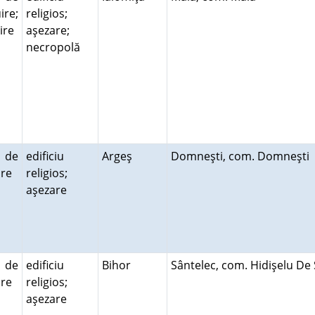
ire;
religios;
ire
aşezare;
ă
necropolă
ă de
edificiu
Argeş
Domneşti, com. Domneşti
uire
religios;
aşezare
ă de
edificiu
Bihor
Sântelec, com. Hidişelu De
uire
religios;
aşezare