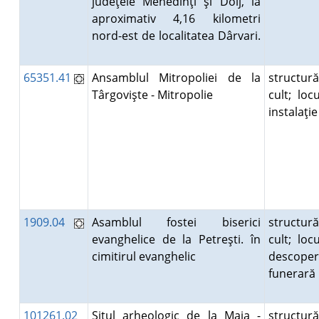
judeţele Mehedinţi şi Dolj, la
aproximativ 4,16 kilometri
nord-est de localitatea Dârvari.
65351.41
Ansamblul Mitropoliei de la
structur
Târgovişte - Mitropolie
cult; locu
instalaţi
1909.04
Asamblul fostei biserici
structur
evanghelice de la Petreşti. în
cult; locu
cimitirul evanghelic
descoper
funerar
101261.02
Situl arheologic de la Maia -
structur