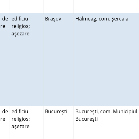
ă de
edificiu
Braşov
Hălmeag, com. Şercaia
uire
religios;
aşezare
ă de
edificiu
Bucureşti
Bucureşti, com. Municipiul
uire
religios;
Bucureşti
aşezare