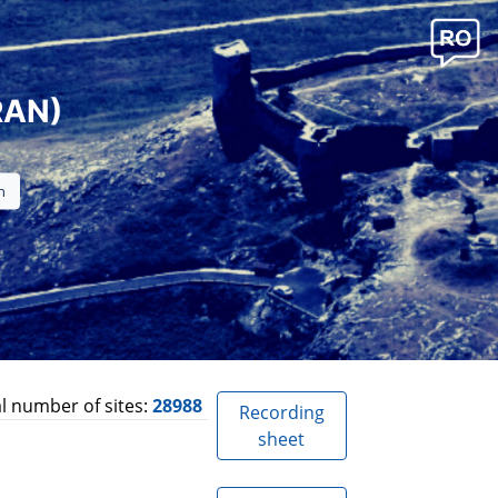
RAN)
l number of sites:
28988
Recording
sheet