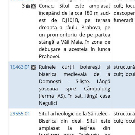
3
Conac. Situl este amplasat
cult; locu
începând de la cca 180 m sud-
descoper
est de DJ101B, pe terasa
funerar
dreapta a râului Prahova, pe
un promontoriu de pe partea
stângă a Văii Maia, în zona de
debuşare a acesteia în lunca
Prahovei.
16463.01
Ruinele curţii boiereşti şi
structur
biserica medievală de la
cult; loc
Domneşti - Silişte. Lângă
şoseaua spre Câmpulung
(ferma IAS), în sat, lângă casa
Negulici
29555.01
Situl arheologic de la Sântelec -
structur
Biserica din deal. Situl este
cult; loc
amplasat la ieşirea din