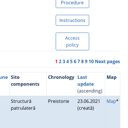
Procedure
Instructions
Access
policy
1
2
3
4
5
6
7
8
9
10
Next pages
une
Site
Chronology
Last
Map
components
update
(ascending)
Structură
Preistorie
23.06.2021
Map
*
patrulateră
(creată)