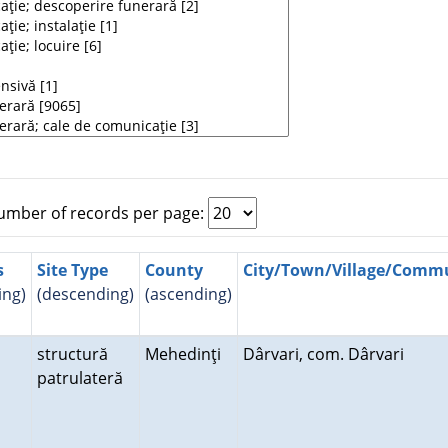
mber of records per page:
s
Site Type
County
City/Town/Village/Comm
ing)
(descending)
(ascending)
i
structură
Mehedinţi
Dârvari, com. Dârvari
patrulateră