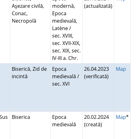
Aşezare civilă,
modernă,
(actualizată)
Conac,
Epoca
Necropolă
medievală,
Latène /
sec. XVIII,
sec. XVII-XIX,
sec. XIX, sec.
IV-III a. Chr.
Biserică, Zid de
Epoca
26.04.2023
Map
incintă
medievală /
(verificată)
sec. XVI
 Sus
Biserica
Epoca
20.02.2024
Map
*
medievală
(creată)