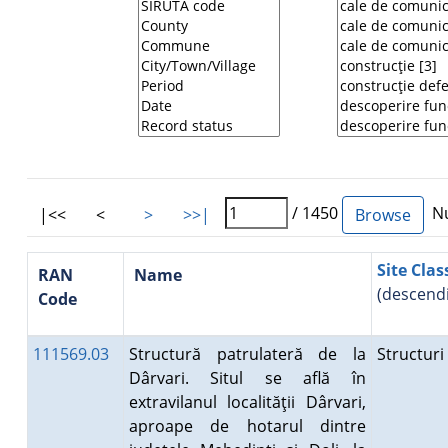
/ 1450
Nu
|<<
<
>
>>|
Site Clas
RAN
Name
(descend
Code
111569.03
Structură patrulateră de la
Structur
Dârvari. Situl se află în
extravilanul localităţii Dârvari,
aproape de hotarul dintre