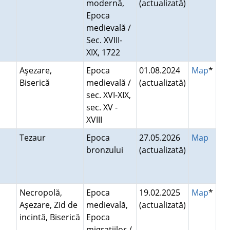
modernă,
(actualizată)
Epoca
medievală /
Sec. XVIII-
XIX, 1722
Aşezare,
Epoca
01.08.2024
Map
*
Biserică
medievală /
(actualizată)
sec. XVI-XIX,
sec. XV -
XVIII
Tezaur
Epoca
27.05.2026
Map
bronzului
(actualizată)
Necropolă,
Epoca
19.02.2025
Map
*
Aşezare, Zid de
medievală,
(actualizată)
incintă, Biserică
Epoca
migraţiilor /