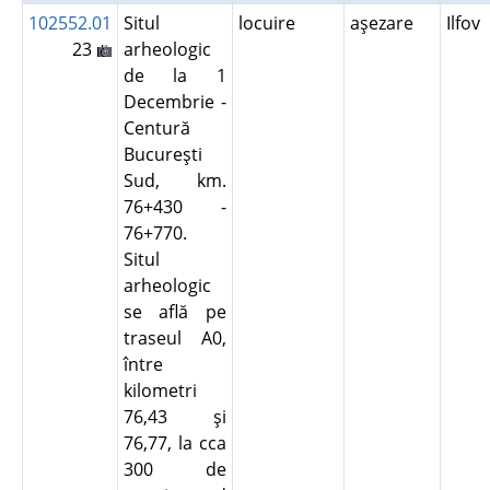
102552.01
Situl
locuire
aşezare
Ilfov
23
arheologic
de la 1
Decembrie -
Centură
Bucureşti
Sud, km.
76+430 -
76+770.
Situl
arheologic
se află pe
traseul A0,
între
kilometri
76,43 şi
76,77, la cca
300 de