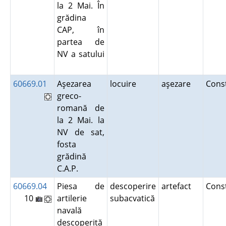
la 2 Mai. În
grădina
CAP, în
partea de
NV a satului
60669.01
Aşezarea
locuire
aşezare
Cons
greco-
romană de
la 2 Mai. la
NV de sat,
fosta
grădină
C.A.P.
60669.04
Piesa de
descoperire
artefact
Cons
10
artilerie
subacvatică
navală
descoperită