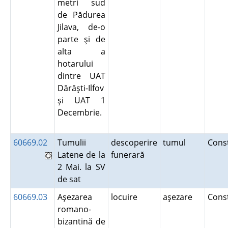
metri sud
de Pădurea
Jilava, de-o
parte şi de
alta a
hotarului
dintre UAT
Dărăşti-Ilfov
şi UAT 1
Decembrie.
60669.02
Tumulii
descoperire
tumul
Cons
Latene de la
funerară
2 Mai. la SV
de sat
60669.03
Aşezarea
locuire
aşezare
Cons
romano-
bizantină de