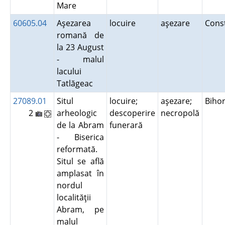
Mare
60605.04
Aşezarea
locuire
aşezare
Cons
romană de
la 23 August
- malul
lacului
Tatlăgeac
27089.01
Situl
locuire;
aşezare;
Biho
2
arheologic
descoperire
necropolă
de la Abram
funerară
- Biserica
reformată.
Situl se află
amplasat în
nordul
localităţii
Abram, pe
malul