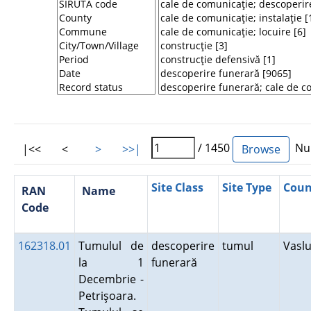
/ 1450
Num
|<<
<
>
>>|
Site Class
Site Type
Coun
RAN
Name
Code
162318.01
Tumulul de
descoperire
tumul
Vasl
la 1
funerară
Decembrie -
Petrişoara.