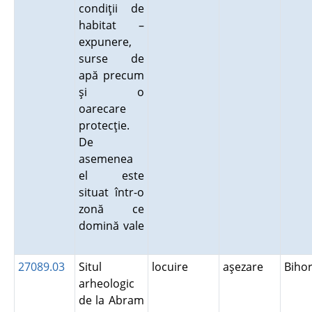
condiţii de
habitat –
expunere,
surse de
apă precum
şi o
oarecare
protecţie.
De
asemenea
el este
situat într-o
zonă ce
domină vale
27089.03
Situl
locuire
aşezare
Biho
arheologic
de la Abram