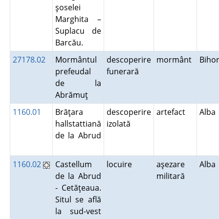
şoselei
Marghita –
Suplacu de
Barcău.
27178.02
Mormântul
descoperire
mormânt
Biho
prefeudal
funerară
de la
Abrămuţ
1160.01
Brăţara
descoperire
artefact
Alb
hallstattiană
izolată
de la Abrud
1160.02
Castellum
locuire
aşezare
Alb
de la Abrud
militară
- Cetăţeaua.
Situl se află
la sud-vest