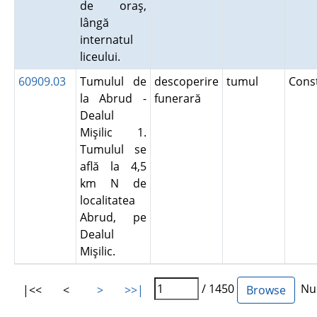
de oraş,
lângă
internatul
liceului.
60909.03
Tumulul de
descoperire
tumul
Cons
la Abrud -
funerară
Dealul
Mişilic 1.
Tumulul se
află la 4,5
km N de
localitatea
Abrud, pe
Dealul
Mişilic.
/ 1450
Num
|<<
<
>
>>|