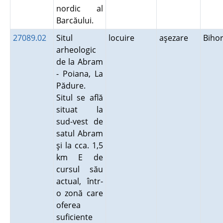
nordic al
Barcăului.
27089.02
Situl
locuire
aşezare
Biho
arheologic
de la Abram
- Poiana, La
Pădure.
Situl se află
situat la
sud-vest de
satul Abram
şi la cca. 1,5
km E de
cursul său
actual, într-
o zonă care
oferea
suficiente