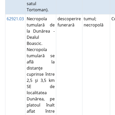
satul
Tortoman).
62921.03
Necropola
descoperire
tumul;
C
tumulară de
funerară
necropolă
la Dunărea -
Dealul
Boascic.
Necropola
tumulară se
află la
distanţe
cuprinse între
2,5 şi 3,5 km
SE de
localitatea
Dunărea, pe
platoul înalt
aflat între