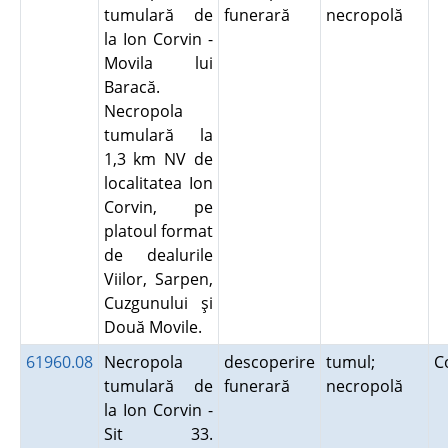
tumulară de
funerară
necropolă
la Ion Corvin -
Movila lui
Baracă.
Necropola
tumulară la
1,3 km NV de
localitatea Ion
Corvin, pe
platoul format
de dealurile
Viilor, Sarpen,
Cuzgunului şi
Două Movile.
61960.08
Necropola
descoperire
tumul;
C
tumulară de
funerară
necropolă
la Ion Corvin -
Sit 33.