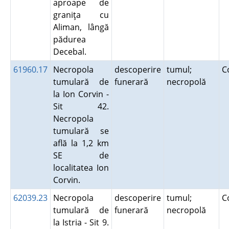
aproape de
graniţa cu
Aliman, lângă
pădurea
Decebal.
61960.17
Necropola
descoperire
tumul;
C
tumulară de
funerară
necropolă
la Ion Corvin -
Sit 42.
Necropola
tumulară se
află la 1,2 km
SE de
localitatea Ion
Corvin.
62039.23
Necropola
descoperire
tumul;
C
tumulară de
funerară
necropolă
la Istria - Sit 9.