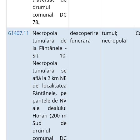
drumul
comunal DC
78.
61407.11
Necropola
descoperire
tumul;
C
tumulară de
funerară
necropolă
la Fântânele -
Sit 10.
Necropola
tumulară se
află la 2 km NE
de localitatea
Fântânele, pe
pantele de NV
ale dealului
Horan (200 m
Sud de
drumul
comunal DC