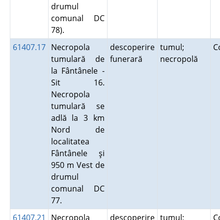
drumul
comunal DC
78).
61407.17
Necropola
descoperire
tumul;
C
tumulară de
funerară
necropolă
la Fântânele -
Sit 16.
Necropola
tumulară se
adlă la 3 km
Nord de
localitatea
Fântânele şi
950 m Vest de
drumul
comunal DC
77.
61407.21
Necropola
descoperire
tumul;
C