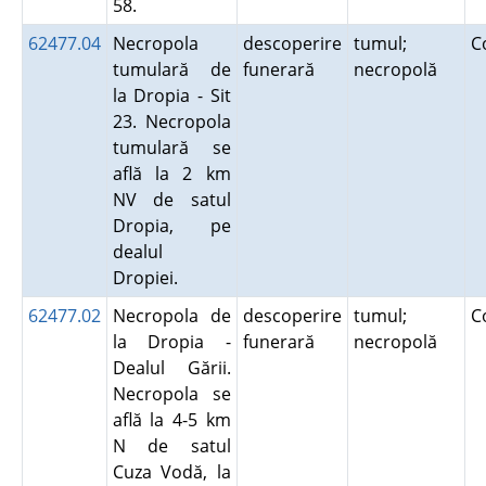
58.
62477.04
Necropola
descoperire
tumul;
C
tumulară de
funerară
necropolă
la Dropia - Sit
23. Necropola
tumulară se
află la 2 km
NV de satul
Dropia, pe
dealul
Dropiei.
62477.02
Necropola de
descoperire
tumul;
C
la Dropia -
funerară
necropolă
Dealul Gării.
Necropola se
află la 4-5 km
N de satul
Cuza Vodă, la