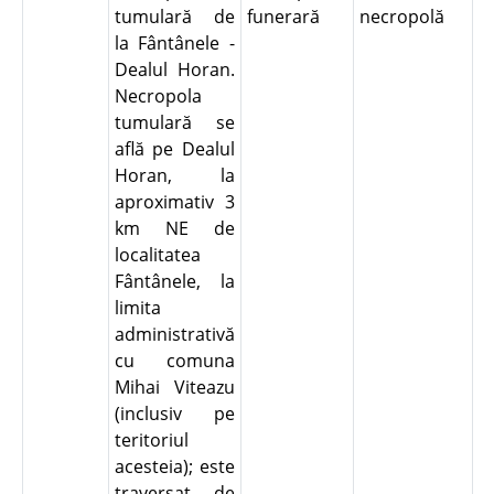
tumulară de
funerară
necropolă
la Fântânele -
Dealul Horan.
Necropola
tumulară se
află pe Dealul
Horan, la
aproximativ 3
km NE de
localitatea
Fântânele, la
limita
administrativă
cu comuna
Mihai Viteazu
(inclusiv pe
teritoriul
acesteia); este
traversat de