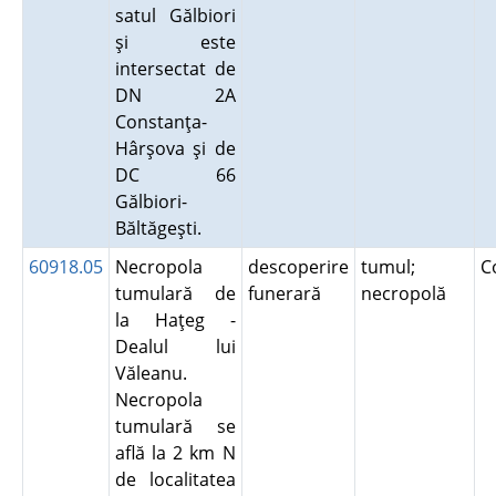
satul Gălbiori
şi este
intersectat de
DN 2A
Constanţa-
Hârşova şi de
DC 66
Gălbiori-
Băltăgeşti.
60918.05
Necropola
descoperire
tumul;
C
tumulară de
funerară
necropolă
la Haţeg -
Dealul lui
Văleanu.
Necropola
tumulară se
află la 2 km N
de localitatea