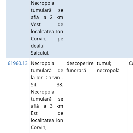
Necropola
tumulară se
află la 2 km
Vest de
localitatea Ion
Corvin, pe
dealul
Saicului.
61960.13
Necropola
descoperire
tumul;
C
tumulară de
funerară
necropolă
la Ion Corvin -
Sit 38.
Necropola
tumulară se
află la 3 km
Est de
localitatea Ion
Corvin,