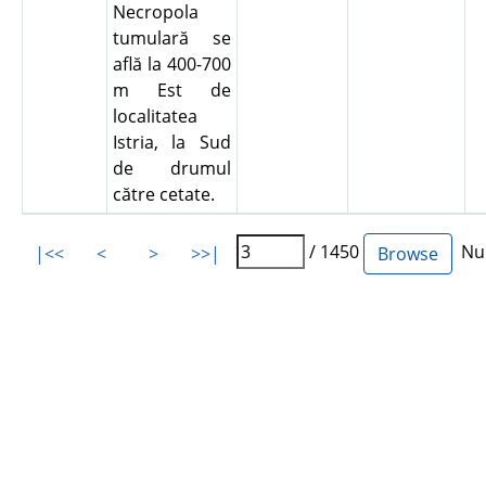
Necropola
tumulară se
află la 400-700
m Est de
localitatea
Istria, la Sud
de drumul
către cetate.
/ 1450
Num
|<<
<
>
>>|