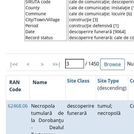
/ 1450
Num
|<<
<
>
>>|
Site Class
Site Type
C
RAN
Name
(descending)
Code
62468.06
Necropola
descoperire
tumul;
C
tumulară de
funerară
necropolă
la Dorobanţu
- Dealul