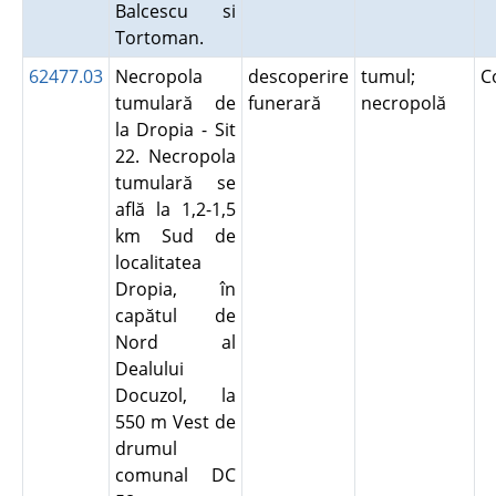
Balcescu si
Tortoman.
62477.03
Necropola
descoperire
tumul;
C
tumulară de
funerară
necropolă
la Dropia - Sit
22. Necropola
tumulară se
află la 1,2-1,5
km Sud de
localitatea
Dropia, în
capătul de
Nord al
Dealului
Docuzol, la
550 m Vest de
drumul
comunal DC