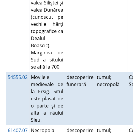
valea Siliştei şi
valea Dunărea
(cunoscut pe
vechile hărţi
topografice ca
Dealul
Boascic).
Marginea de
Sud a sitului
se află la 700
54555.02
Movilele
descoperire
tumul;
C
medievale de
funerară
necropolă
S
la Ersig. Situl
este plasat de
o parte şi de
alta a râului
Sieu.
61407.07
Necropola
descoperire
tumul;
C