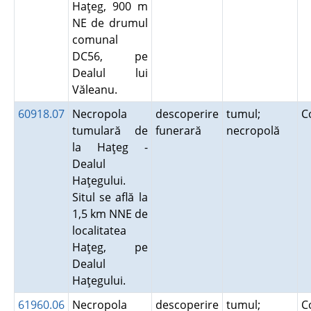
Haţeg, 900 m
NE de drumul
comunal
DC56, pe
Dealul lui
Văleanu.
60918.07
Necropola
descoperire
tumul;
C
tumulară de
funerară
necropolă
la Haţeg -
Dealul
Haţegului.
Situl se află la
1,5 km NNE de
localitatea
Haţeg, pe
Dealul
Haţegului.
61960.06
Necropola
descoperire
tumul;
C