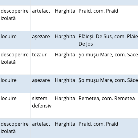
descoperire
artefact
Harghita
Praid, com. Praid
izolată
locuire
aşezare
Harghita
Plăieşii De Sus, com. Plăie
De Jos
descoperire
tezaur
Harghita
Şoimuşu Mare, com. Săc
izolată
locuire
aşezare
Harghita
Şoimuşu Mare, com. Săc
locuire
sistem
Harghita
Remetea, com. Remetea
defensiv
descoperire
artefact
Harghita
Praid, com. Praid
izolată