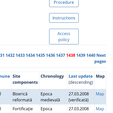
Procedure
Instructions
Access
policy
431
1432
1433
1434
1435
1436
1437
1438
1439
1440
Next
pages
mmune
Site
Chronology
Last update
Map
components
(descending)
el
Biserică
Epoca
27.03.2008
Map
reformată
medievală
(verificată)
el
Fortificaţie
Epoca
27.03.2008
Map