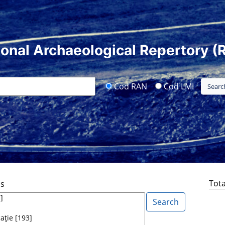
ional Archaeological Repertory (
Cod RAN
Cod LMI
Tota
ds