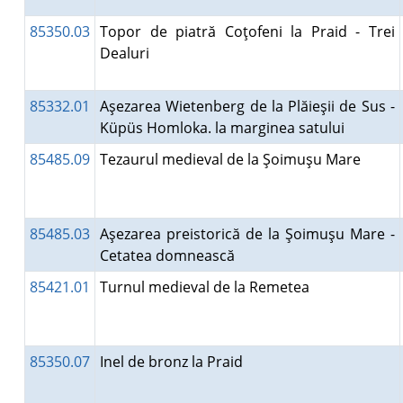
85350.03
Topor de piatră Coţofeni la Praid - Trei
Dealuri
85332.01
Aşezarea Wietenberg de la Plăieşii de Sus -
Küpüs Homloka. la marginea satului
85485.09
Tezaurul medieval de la Şoimuşu Mare
85485.03
Aşezarea preistorică de la Şoimuşu Mare -
Cetatea domnească
85421.01
Turnul medieval de la Remetea
85350.07
Inel de bronz la Praid