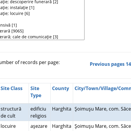
mber of records per page:
Previous pages
1
Site Class
Site
County
City/Town/Village/Co
Type
structură
edificiu
Harghita
Şoimuşu Mare, com. Săc
de cult
religios
locuire
aşezare
Harghita
Şoimuşu Mare, com. Săc