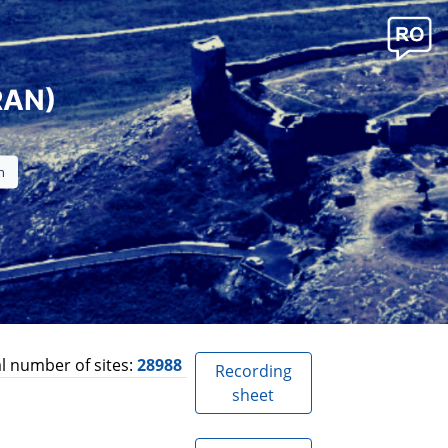
RAN)
l number of sites:
28988
Recording
sheet