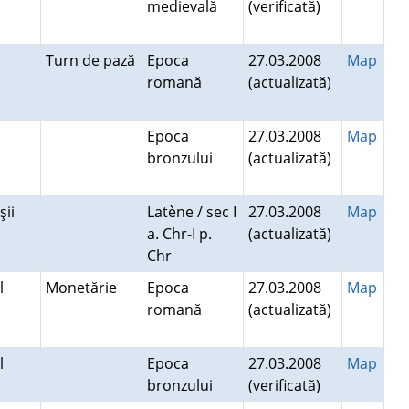
medievală
(verificată)
Turn de pază
Epoca
27.03.2008
Map
romană
(actualizată)
Epoca
27.03.2008
Map
bronzului
(actualizată)
şii
Latène / sec I
27.03.2008
Map
a. Chr-I p.
(actualizată)
Chr
el
Monetărie
Epoca
27.03.2008
Map
romană
(actualizată)
el
Epoca
27.03.2008
Map
bronzului
(verificată)