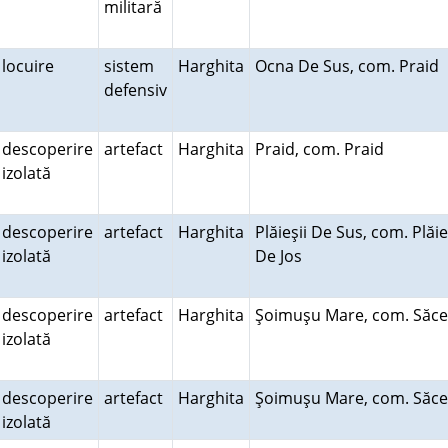
militară
locuire
sistem
Harghita
Ocna De Sus, com. Praid
defensiv
descoperire
artefact
Harghita
Praid, com. Praid
izolată
descoperire
artefact
Harghita
Plăieşii De Sus, com. Plăie
izolată
De Jos
descoperire
artefact
Harghita
Şoimuşu Mare, com. Săc
izolată
descoperire
artefact
Harghita
Şoimuşu Mare, com. Săc
izolată