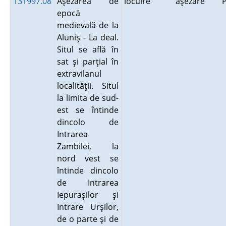
131997.08
Aşezarea de
locuire
aşezare
epocă
medievală de la
Aluniş - La deal.
Situl se află în
sat şi parţial în
extravilanul
localităţii. Situl
la limita de sud-
est se întinde
dincolo de
Intrarea
Zambilei, la
nord vest se
întinde dincolo
de Intrarea
Iepuraşilor şi
Intrare Urşilor,
de o parte şi de