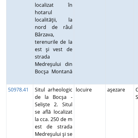
localizat în
hotarul
localităţii, la
nord de râul
Bârzava,
terenurile de la
est şi vest de
strada
Medreşului din
Bocşa Montană
50978.41
Situl arheologic
locuire
aşezare
C
de la Bocşa -
S
Selişte 2. Situl
se află localizat
la cca. 250 de m
est de strada
Medreşului şi se