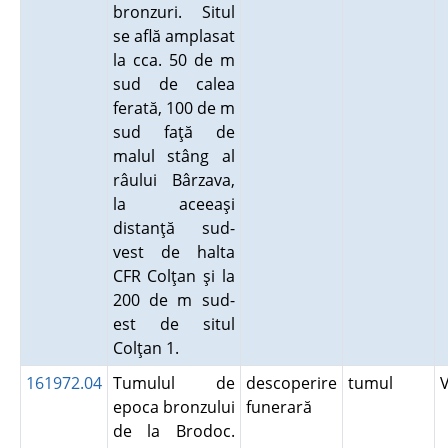
bronzuri. Situl
se află amplasat
la cca. 50 de m
sud de calea
ferată, 100 de m
sud faţă de
malul stâng al
râului Bârzava,
la aceeaşi
distanţă sud-
vest de halta
CFR Colţan şi la
200 de m sud-
est de situl
Colţan 1.
161972.04
Tumulul de
descoperire
tumul
epoca bronzului
funerară
de la Brodoc.