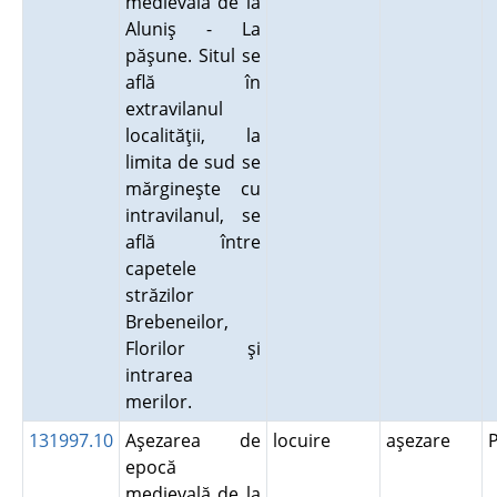
medievală de la
Aluniş - La
păşune. Situl se
află în
extravilanul
localităţii, la
limita de sud se
mărgineşte cu
intravilanul, se
află între
capetele
străzilor
Brebeneilor,
Florilor şi
intrarea
merilor.
131997.10
Aşezarea de
locuire
aşezare
epocă
medievală de la