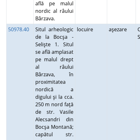
află pe malul
nordic al râului
Bârzava.
50978.40
Situl arheologic
locuire
aşezare
C
de la Bocşa -
S
Selişte 1. Situl
se află amplasat
pe malul drept
al râului
Bârzava, în
proximitatea
nordică a
digului şi la cca.
250 m nord faţă
de str. Vasile
Alecsandri din
Bocşa Montană;
capătul str.