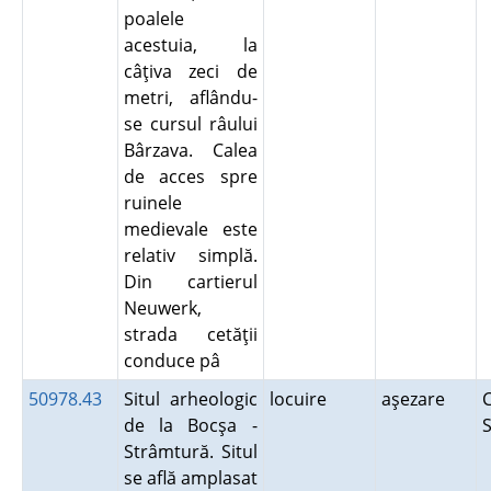
poalele
acestuia, la
câţiva zeci de
metri, aflându-
se cursul râului
Bârzava. Calea
de acces spre
ruinele
medievale este
relativ simplă.
Din cartierul
Neuwerk,
strada cetăţii
conduce pâ
50978.43
Situl arheologic
locuire
aşezare
C
de la Bocşa -
S
Strâmtură. Situl
se află amplasat