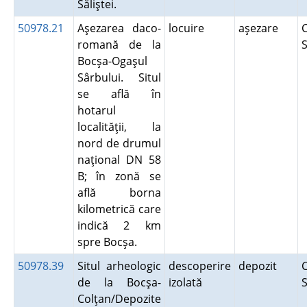
Săliştei.
50978.21
Aşezarea daco-
locuire
aşezare
C
romană de la
S
Bocşa-Ogaşul
Sârbului. Situl
se află în
hotarul
localităţii, la
nord de drumul
naţional DN 58
B; în zonă se
află borna
kilometrică care
indică 2 km
spre Bocşa.
50978.39
Situl arheologic
descoperire
depozit
C
de la Bocşa-
izolată
S
Colţan/Depozite