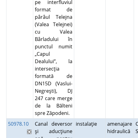
pe interfluviul
format de
pârâul Telejna
(Valea Telejnei)
cu Valea
Bârladului în
punctul numit
„Capul
Dealului”, la
intersecţia
formată de
DN15D (Vaslui-
Negreşti), DJ
247 care merge
de la Bălteni
spre Zăpodeni.
50978.10
Canal deversor
instalaţie
amenajare
C
şi aducţiune
hidraulică
S