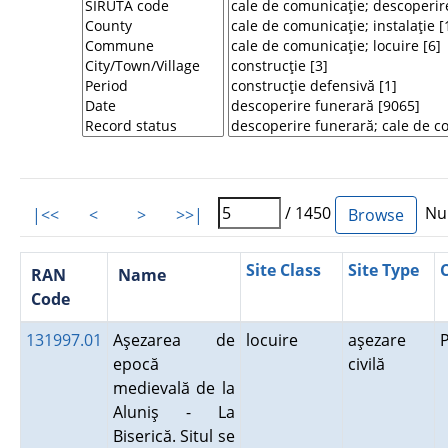
/ 1450
Num
|<<
<
>
>>|
Site Class
Site Type
RAN
Name
Code
131997.01
Aşezarea de
locuire
aşezare
epocă
civilă
medievală de la
Aluniş - La
Biserică. Situl se