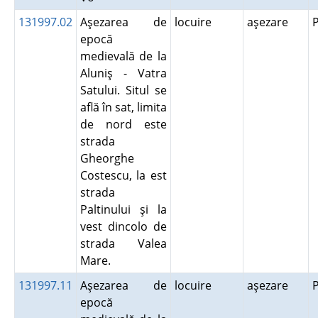
131997.02
Aşezarea de
locuire
aşezare
epocă
medievală de la
Aluniş - Vatra
Satului. Situl se
află în sat, limita
de nord este
strada
Gheorghe
Costescu, la est
strada
Paltinului şi la
vest dincolo de
strada Valea
Mare.
131997.11
Aşezarea de
locuire
aşezare
epocă