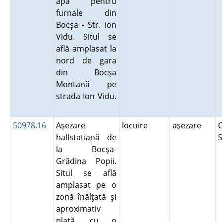
apă pentru
furnale din
Bocşa - Str. Ion
Vidu. Situl se
află amplasat la
nord de gara
din Bocşa
Montană pe
strada Ion Vidu.
50978.16
Aşezare
locuire
aşezare
C
hallstatiană de
S
la Bocşa-
Grădina Popii.
Situl se află
amplasat pe o
zonă înălţată şi
aproximativ
plată, cu o