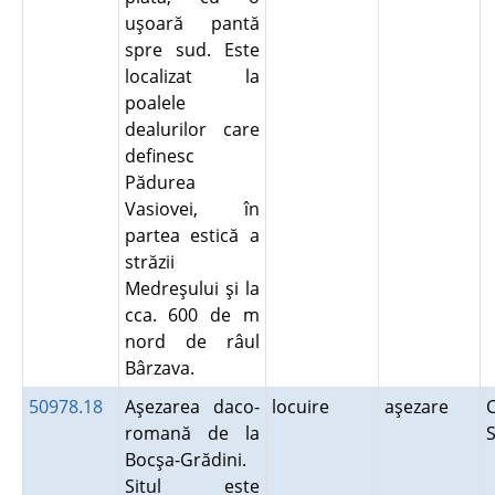
uşoară pantă
spre sud. Este
localizat la
poalele
dealurilor care
definesc
Pădurea
Vasiovei, în
partea estică a
străzii
Medreşului şi la
cca. 600 de m
nord de râul
Bârzava.
50978.18
Aşezarea daco-
locuire
aşezare
C
romană de la
S
Bocşa-Grădini.
Situl este