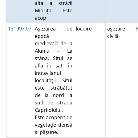
alta a străzii
Mioriţa. Este
acop
131997.07
Aşezarea de
locuire
aşezare
epocă
civilă
medievală de la
Aluniş - La
stână. Situl se
află în sat, în
intravilanul
localităţii. Situl
este străbătut
de la nord la
sud de strada
Caprifoiului.
Este acoperit de
vegetaţie densă
şi păşune.