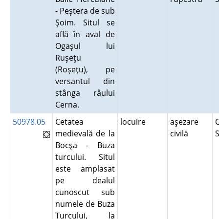
- Peştera de sub
Şoim. Situl se
află în aval de
Ogaşul lui
Ruşeţu
(Roşeţu), pe
versantul din
stânga râului
Cerna.
50978.05
Cetatea
locuire
aşezare
C
medievală de la
civilă
S
Bocşa - Buza
turcului. Situl
este amplasat
pe dealul
cunoscut sub
numele de Buza
Turcului, la