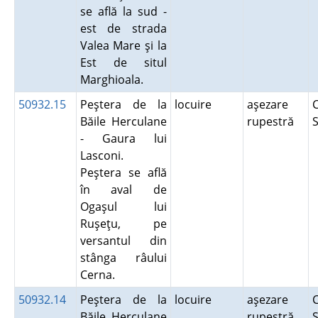
se află la sud -
est de strada
Valea Mare şi la
Est de situl
Marghioala.
50932.15
Peştera de la
locuire
aşezare
C
Băile Herculane
rupestră
S
- Gaura lui
Lasconi.
Peştera se află
în aval de
Ogaşul lui
Ruşeţu, pe
versantul din
stânga râului
Cerna.
50932.14
Peştera de la
locuire
aşezare
C
Băile Herculane
rupestră
S