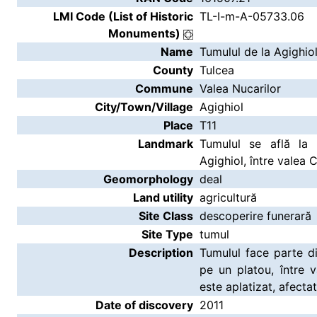
LMI Code (List of Historic
TL-I-m-A-05733.06
Monuments)
Name
Tumulul de la Agighiol
County
Tulcea
Commune
Valea Nucarilor
City/Town/Village
Agighiol
Place
T11
Landmark
Tumulul se află la 
Agighiol, între valea C
Geomorphology
deal
Land utility
agricultură
Site Class
descoperire funerară
Site Type
tumul
Description
Tumulul face parte din
pe un platou, între v
este aplatizat, afectat
Date of discovery
2011