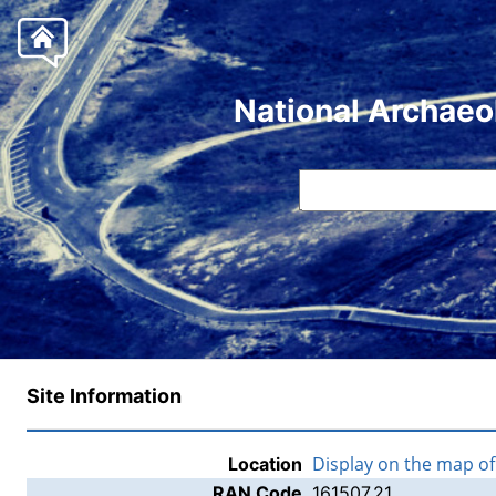
National Archaeo
Site Information
Display on the map o
Location
RAN Code
161507.21