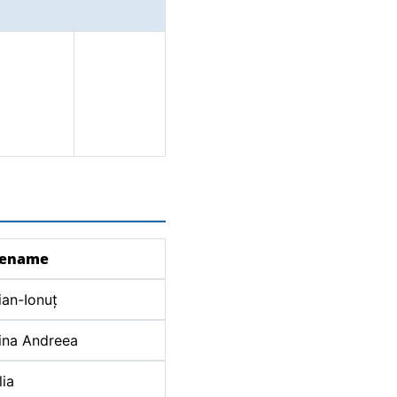
rename
ian-Ionuț
ina Andreea
lia