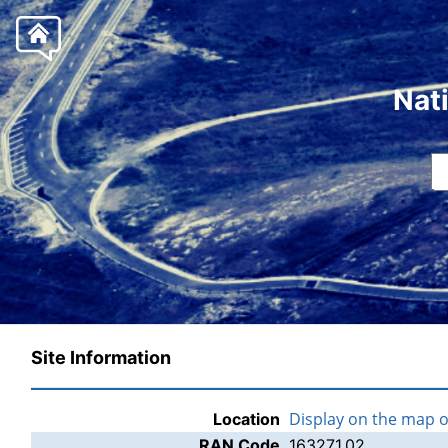
Nat
Site Information
Display on the map 
Location
RAN Code
163271.02