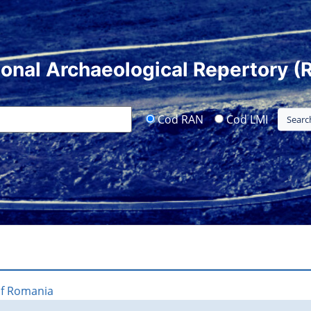
ional Archaeological Repertory (
Cod RAN
Cod LMI
of Romania