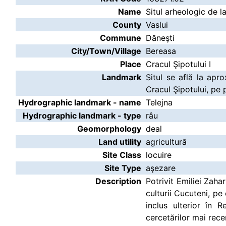
Name
Situl arheologic de l
County
Vaslui
Commune
Dăneşti
City/Town/Village
Bereasa
Place
Cracul Şipotului I
Landmark
Situl se află la apr
Cracul Şipotului, pe
Hydrographic landmark - name
Telejna
Hydrographic landmark - type
râu
Geomorphology
deal
Land utility
agricultură
Site Class
locuire
Site Type
aşezare
Description
Potrivit Emiliei Zaha
culturii Cucuteni, pe
inclus ulterior în 
cercetărilor mai rec