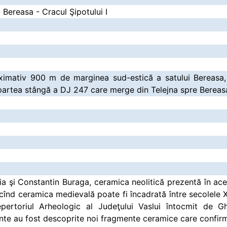
a Bereasa - Cracul Şipotului I
oximativ 900 m de marginea sud-estică a satului Bereasa,
 partea stângă a DJ 247 care merge din Telejna spre Bereas
ria şi Constantin Buraga, ceramica neolitică prezentă în ac
 cînd ceramica medievală poate fi încadrată între secolele XV
Repertoriul Arheologic al Judeţului Vaslui întocmit de
ente au fost descoprite noi fragmente ceramice care confirm