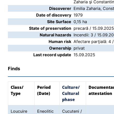
Zaharia şi Constanti
Discoverer
Emilia Zaharia, Cons
Date of discovery
1979
Site Surface
0,15 ha
State of preservation
precară / 15.09.2025
Natural hazards
Incendii: 3 / 15.09.2
Human risk
Afectare parţială: 4 
Ownership
privat
Last record update
15.09.2025
Finds
Class/
Period
Culture/
Documenta
Type
(Date)
Cultural
attestation
phase
Loucuire
Eneolitic
Cucuteni /