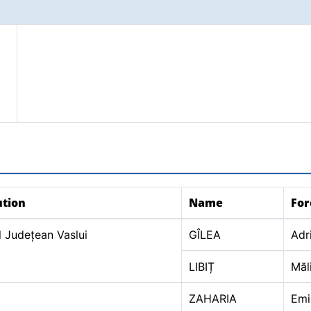
ution
Name
Fo
 Județean Vaslui
GÎLEA
Adr
LIBIȚ
Măl
ZAHARIA
Emi