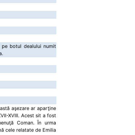
 pe botul dealului numit
a.
eastă aşezare ar aparţine
II-XVIII. Acest sit a fost
 Ghenuţă Coman. În urma
ă cele relatate de Emilia