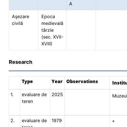
A
Aşezare
Epoca
civilă
medievală
târzie
(sec. XVII-
XVIII)
Research
Type
Year
Observations
Instit
1.
evaluare de
2025
Muzeul
teren
2.
evaluare de
1979
*