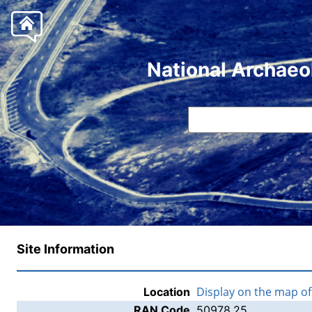
National Archaeo
Site Information
Display on the map o
Location
RAN Code
50978.25