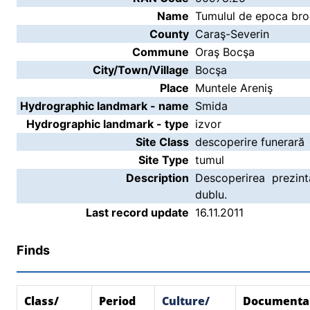
Name
Tumulul de epoca bro
County
Caraş-Severin
Commune
Oraş Bocşa
City/Town/Village
Bocşa
Place
Muntele Areniş
Hydrographic landmark - name
Smida
Hydrographic landmark - type
izvor
Site Class
descoperire funerară
Site Type
tumul
Description
Descoperirea prezin
dublu.
Last record update
16.11.2011
Finds
Class/
Period
Culture/
Documenta