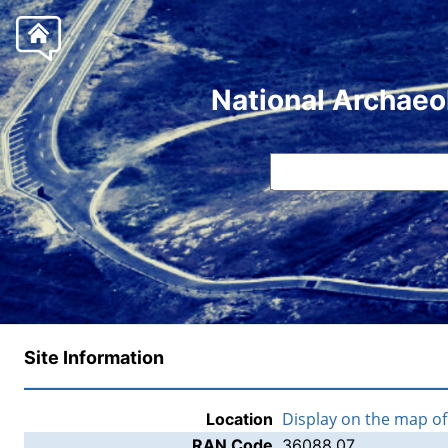
National Archaeo
Site Information
Display on the map o
Location
RAN Code
36088.07