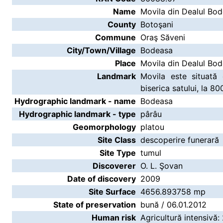
Name
Movila din Dealul Bo
County
Botoşani
Commune
Oraş Săveni
City/Town/Village
Bodeasa
Place
Movila din Dealul Bo
Landmark
Movila este situată
biserica satului, la 8
Hydrographic landmark - name
Bodeasa
Hydrographic landmark - type
pârâu
Geomorphology
platou
Site Class
descoperire funerară
Site Type
tumul
Discoverer
O. L. Şovan
Date of discovery
2009
Site Surface
4656.893758 mp
State of preservation
bună / 06.01.2012
Human risk
Agricultură intensivă: