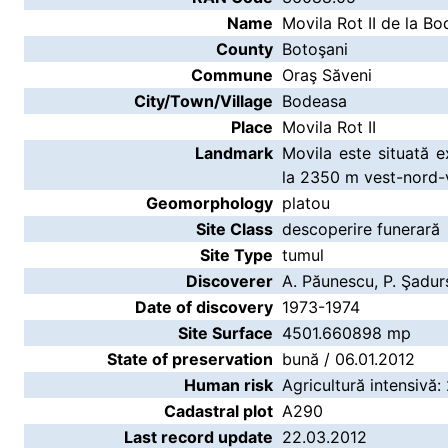
Name
Movila Rot II de la B
County
Botoşani
Commune
Oraş Săveni
City/Town/Village
Bodeasa
Place
Movila Rot II
Landmark
Movila este situată e
la 2350 m vest-nord-v
Geomorphology
platou
Site Class
descoperire funerară
Site Type
tumul
Discoverer
A. Păunescu, P. Şadurs
Date of discovery
1973-1974
Site Surface
4501.660898 mp
State of preservation
bună / 06.01.2012
Human risk
Agricultură intensivă:
Cadastral plot
A290
Last record update
22.03.2012