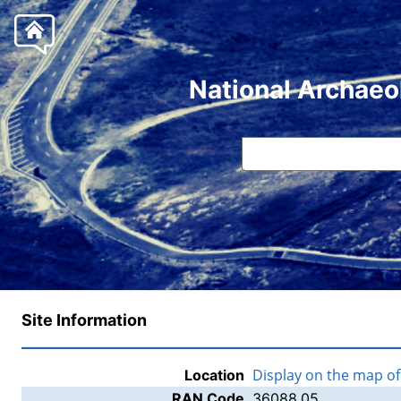
National Archaeo
Site Information
Display on the map o
Location
RAN Code
36088.05