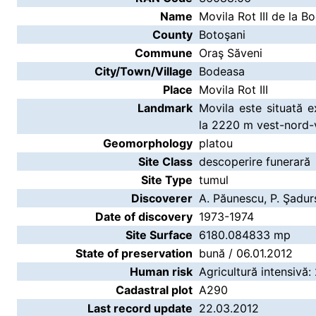
Name
Movila Rot III de la B
County
Botoşani
Commune
Oraş Săveni
City/Town/Village
Bodeasa
Place
Movila Rot III
Landmark
Movila este situată e
la 2220 m vest-nord-v
Geomorphology
platou
Site Class
descoperire funerară
Site Type
tumul
Discoverer
A. Păunescu, P. Şadurs
Date of discovery
1973-1974
Site Surface
6180.084833 mp
State of preservation
bună / 06.01.2012
Human risk
Agricultură intensivă:
Cadastral plot
A290
Last record update
22.03.2012