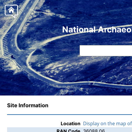
National Archaeo
Site Information
Display on the map o
Location
RAN Code
36088.06