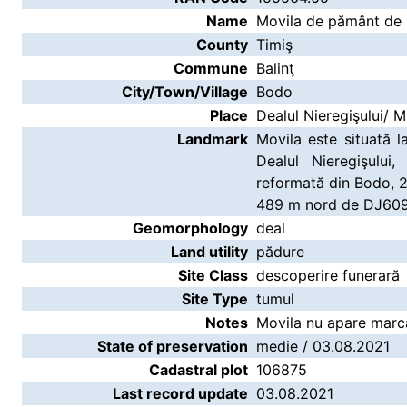
Name
Movila de pământ de l
County
Timiş
Commune
Balinţ
City/Town/Village
Bodo
Place
Dealul Nieregişului/ M
Landmark
Movila este situată 
Dealul Nieregişulu
reformată din Bodo, 2
489 m nord de DJ609
Geomorphology
deal
Land utility
pădure
Site Class
descoperire funerară
Site Type
tumul
Notes
Movila nu apare marcat
State of preservation
medie / 03.08.2021
Cadastral plot
106875
Last record update
03.08.2021