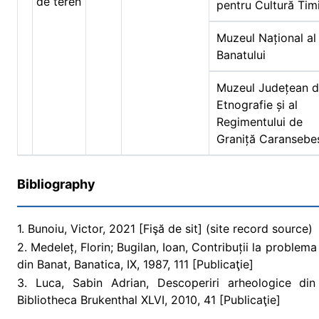
de teren
pentru Cultură Tim
Muzeul Național al
Banatului
Muzeul Județean 
Etnografie și al
Regimentului de
Graniță Caransebe
Bibliography
1. Bunoiu, Victor, 2021 [Fişă de sit] (site record source)
2. Medeleț, Florin; Bugilan, Ioan, Contribuții la problem
din Banat, Banatica, IX, 1987, 111 [Publicaţie]
3. Luca, Sabin Adrian, Descoperiri arheologice din
Bibliotheca Brukenthal XLVI, 2010, 41 [Publicaţie]