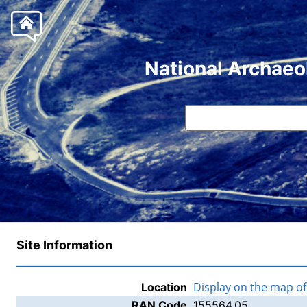
National Archaeo
Site Information
Display on the map o
Location
RAN Code
155564.05