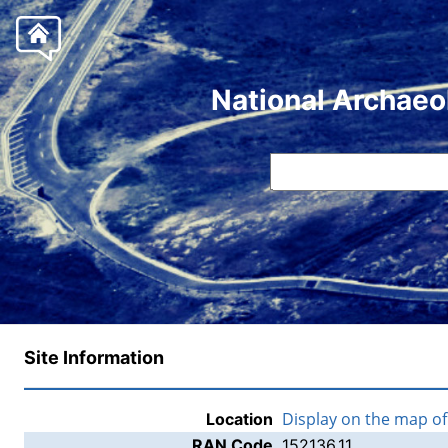
National Archaeo
Site Information
Display on the map o
Location
RAN Code
152136.11