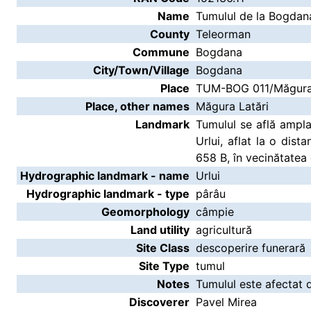
Name
Tumulul de la Bogda
County
Teleorman
Commune
Bogdana
City/Town/Village
Bogdana
Place
TUM-BOG 011/Măgura
Place, other names
Măgura Latări
Landmark
Tumulul se află ampla
Urlui, aflat la o di
658 B, în vecinătatea 
Hydrographic landmark - name
Urlui
Hydrographic landmark - type
pârâu
Geomorphology
câmpie
Land utility
agricultură
Site Class
descoperire funerară
Site Type
tumul
Notes
Tumulul este afectat d
Discoverer
Pavel Mirea