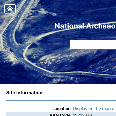
National Archaeo
Site Information
Display on the map o
Location
RAN Code
152136.13