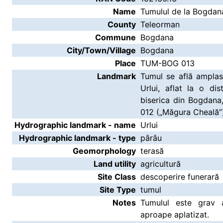
Name
Tumulul de la Bogda
County
Teleorman
Commune
Bogdana
City/Town/Village
Bogdana
Place
TUM-BOG 013
Landmark
Tumul se află amplas
Urlui, aflat la o d
biserica din Bogdan
012 („Măgura Cheală”
Hydrographic landmark - name
Urlui
Hydrographic landmark - type
pârâu
Geomorphology
terasă
Land utility
agricultură
Site Class
descoperire funerară
Site Type
tumul
Notes
Tumulul este grav a
aproape aplatizat.