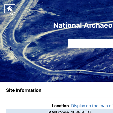
National Archaeo
Site Information
Display on the map o
Location
RAN Code
163850.07