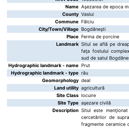
Name
Aşezarea de epoca mig
County
Vaslui
Commune
Fălciu
City/Town/Village
Bogdăneşti
Place
Ferma de porcine
Landmark
Situl se află pe drea
faţa fostului comple
sud de satul Bogdăneşt
Hydrographic landmark - name
Prut
Hydrographic landmark - type
râu
Geomorphology
deal
Land utility
agricultură
Site Class
locuire
Site Type
aşezare civilă
Description
Situl este menţiona
cercetărilor de supr
fragmente ceramice d