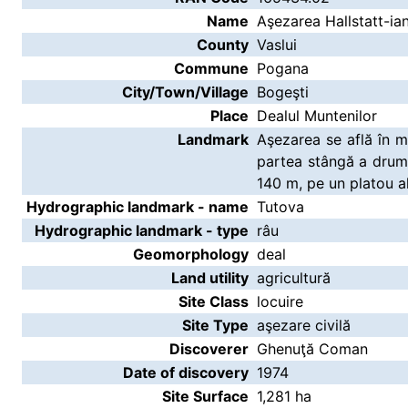
Name
Aşezarea Hallstatt-ian
County
Vaslui
Commune
Pogana
City/Town/Village
Bogeşti
Place
Dealul Muntenilor
Landmark
Aşezarea se află în m
partea stângă a drumul
140 m, pe un platou al
Hydrographic landmark - name
Tutova
Hydrographic landmark - type
râu
Geomorphology
deal
Land utility
agricultură
Site Class
locuire
Site Type
aşezare civilă
Discoverer
Ghenuţă Coman
Date of discovery
1974
Site Surface
1,281 ha