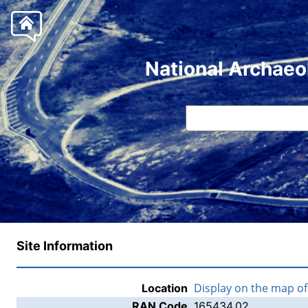
National Archaeo
Site Information
Display on the map o
Location
RAN Code
165434.02