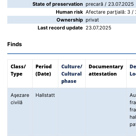
State of preservation
precară / 23.07.2025
Human risk
Afectare parţială: 3 /
Ownership
privat
Last record update
23.07.2025
Finds
Class/
Period
Culture/
Documentary
De
Type
(Date)
Cultural
attestation
Lo
phase
Aşezare
Hallstatt
A
civilă
f
f
ha
pa