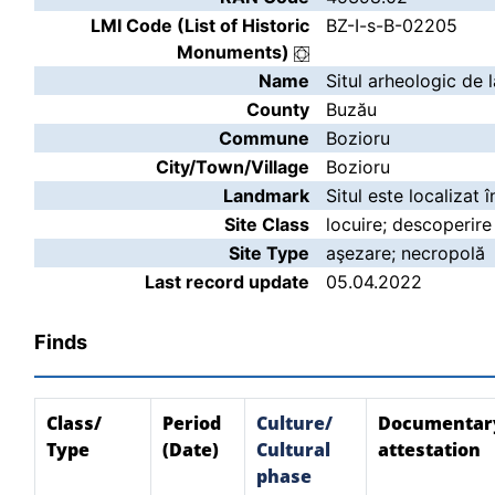
LMI Code (List of Historic
BZ-I-s-B-02205
Monuments)
Name
Situl arheologic de 
County
Buzău
Commune
Bozioru
City/Town/Village
Bozioru
Landmark
Situl este localizat î
Site Class
locuire; descoperire
Site Type
aşezare; necropolă
Last record update
05.04.2022
Finds
Class/
Period
Culture/
Documentar
Type
(Date)
Cultural
attestation
phase