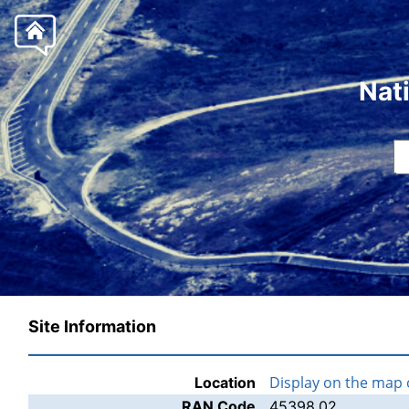
Nat
Site Information
Display on the map
Location
RAN Code
45398.02