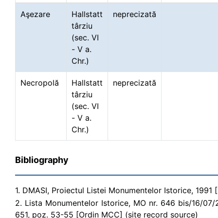
Aşezare
Hallstatt
neprecizată
târziu
(sec. VI
- V a.
Chr.)
Necropolă
Hallstatt
neprecizată
târziu
(sec. VI
- V a.
Chr.)
Bibliography
1. DMASI, Proiectul Listei Monumentelor Istorice, 1991 
2. Lista Monumentelor Istorice, MO nr. 646 bis/16/07/200
651, poz. 53-55 [Ordin MCC] (site record source)