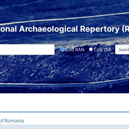
ional Archaeological Repertory (
Cod RAN
Cod LMI
 of Romania