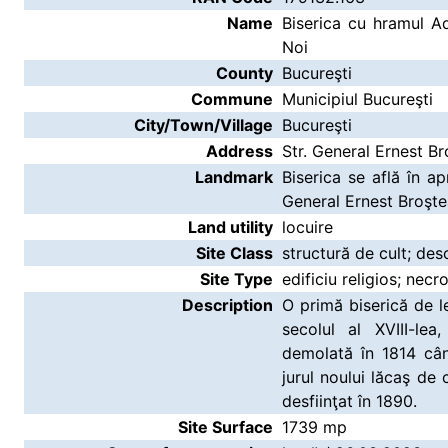
Name
Biserica cu hramul Ad
Noi
County
Bucureşti
Commune
Municipiul Bucureşti
City/Town/Village
Bucureşti
Address
Str. General Ernest Br
Landmark
Biserica se află în 
General Ernest Broştea
Land utility
locuire
Site Class
structură de cult; des
Site Type
edificiu religios; necr
Description
O primă biserică de le
secolul al XVIII-lea
demolată în 1814 cân
jurul noului lăcaş de c
desfiinţat în 1890.
Site Surface
1739 mp