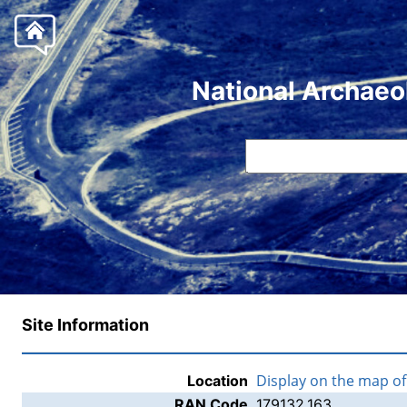
National Archaeo
Site Information
Display on the map o
Location
RAN Code
179132.163