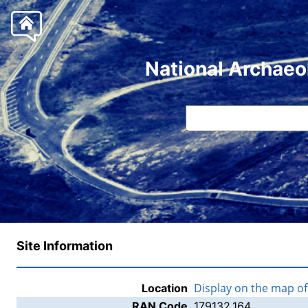
National Archaeo
Site Information
Display on the map o
Location
RAN Code
179132.164