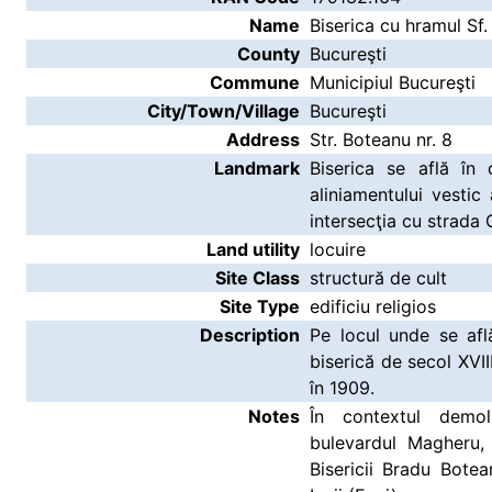
Name
Biserica cu hramul Sf.
County
Bucureşti
Commune
Municipiul Bucureşti
City/Town/Village
Bucureşti
Address
Str. Boteanu nr. 8
Landmark
Biserica se află în 
aliniamentului vestic
intersecţia cu strada 
Land utility
locuire
Site Class
structură de cult
Site Type
edificiu religios
Description
Pe locul unde se afl
biserică de secol XVII
în 1909.
Notes
În contextul demolă
bulevardul Magheru,
Bisericii Bradu Bote