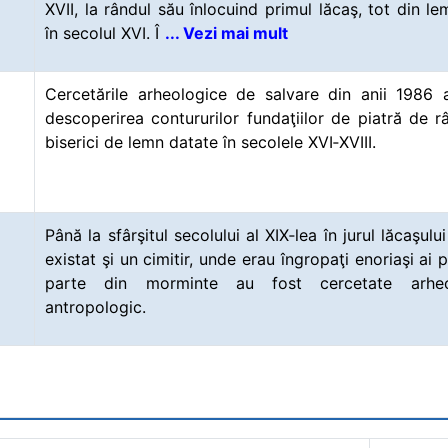
XVII, la rândul său înlocuind primul lăcaş, tot din lem
în secolul XVI. Î
... Vezi mai mult
Cercetările arheologice de salvare din anii 1986 
descoperirea contururilor fundaţiilor de piatră de 
biserici de lemn datate în secolele XVI‑XVIII.
Până la sfârşitul secolului al XIX‑lea în jurul lăcaşulu
existat şi un cimitir, unde erau îngropaţi enoriaşi ai 
parte din morminte au fost cercetate arheo
antropologic.