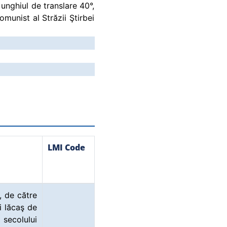
 unghiul de translare 40°,
munist al Străzii Ştirbei
LMI Code
a, de către
i lăcaş de
 secolului