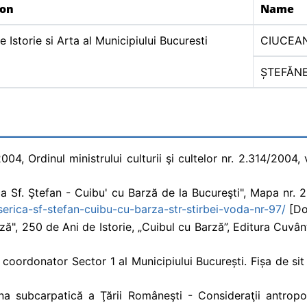
ion
Name
 Istorie si Arta al Municipiului Bucuresti
CIUCEA
ȘTEFĂN
4, Ordinul ministrului culturii şi cultelor nr. 2.314/2004, v
a Sf. Ştefan - Cuibu' cu Barză de la Bucureşti", Mapa nr. 23
erica-sf-stefan-cuibu-cu-barza-str-stirbei-voda-nr-97/
[Do
ză", 250 de Ani de Istorie, „Cuibul cu Barză”, Editura Cuvânt
 coordonator Sector 1 al Municipiului București. Fișa de sit
na subcarpatică a Ţării Româneşti - Consideraţii antropo