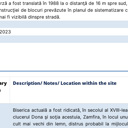
rză a fost translată în 1988 la o distanţă de 16 m spre sud,
strucţiei de blocuri prevăzute în planul de sistematizare co
ai fi vizibilă dinspre stradă.
.2023
ary
Description/ Notes/ Location within the site
n
Biserica actuală a fost ridicată, în secolul al XVIII-le
clucerul Dona şi soţia acestuia, Zamfira, în locul unu
cult mai vechi din lemn, distrus probabil la mijlocul