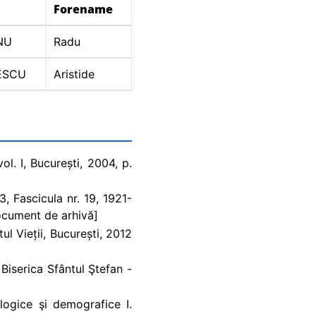
Forename
NU
Radu
ESCU
Aristide
ol. I, București, 2004, p.
, Fascicula nr. 19, 1921-
cument de arhivă]
ul Vieții, București, 2012
 Biserica Sfântul Ştefan -
logice şi demografice I.