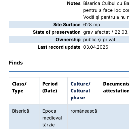
Notes
Biserica Cuibul cu Ba
pentru a face loc con
Vodă şi pentru a nu m
Site Surface
628 mp
State of preservation
grav afectat / 22.03
Ownership
public şi privat
Last record update
03.04.2026
Finds
Class/
Period
Culture/
Document
Type
(Date)
Cultural
attestatio
phase
Biserică
Epoca
românească
medieval-
târzie