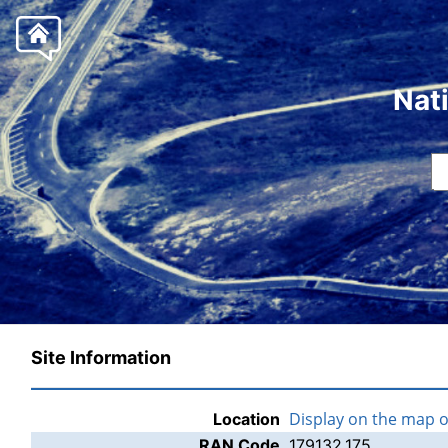
Nat
Site Information
Display on the map 
Location
RAN Code
179132.175