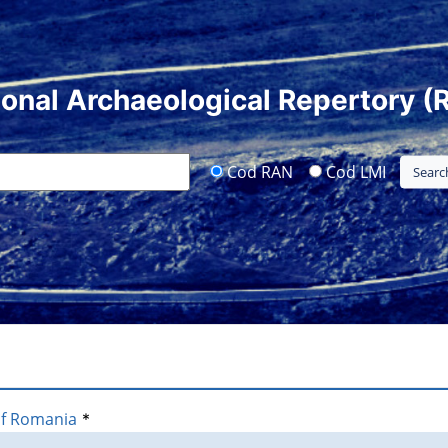
ional Archaeological Repertory (
Cod RAN
Cod LMI
of Romania
*