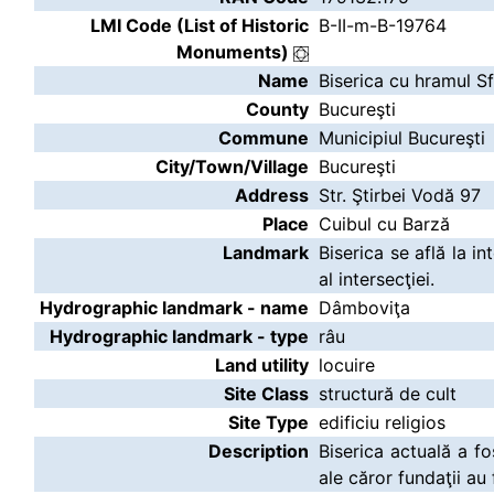
LMI Code (List of Historic
B-II-m-B-19764
Monuments)
Name
Biserica cu hramul Sf
County
Bucureşti
Commune
Municipiul Bucureşti
City/Town/Village
Bucureşti
Address
Str. Ştirbei Vodă 97
Place
Cuibul cu Barză
Landmark
Biserica se află la in
al intersecţiei.
Hydrographic landmark - name
Dâmboviţa
Hydrographic landmark - type
râu
Land utility
locuire
Site Class
structură de cult
Site Type
edificiu religios
Description
Biserica actuală a fo
ale căror fundaţii au