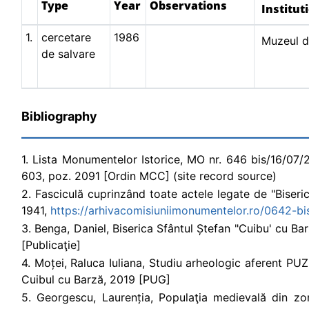
Type
Year
Observations
Institut
1.
cercetare
1986
Muzeul de
de salvare
Bibliography
1. Lista Monumentelor Istorice, MO nr. 646 bis/16/07/200
603, poz. 2091 [Ordin MCC] (site record source)
2. Fasciculă cuprinzând toate actele legate de "Biseric
1941,
https://arhivacomisiuniimonumentelor.ro/0642-bis
3. Benga, Daniel, Biserica Sfântul Ștefan "Cuibu' cu Bar
[Publicaţie]
4. Moței, Raluca Iuliana, Studiu arheologic aferent PUZ
Cuibul cu Barză, 2019 [PUG]
5. Georgescu, Laurenția, Populaţia medievală din zo