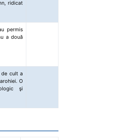
n, ridicat
au permis
râu a două
i de cult a
parohiei. O
logic şi