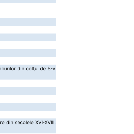
ocurilor din colţul de S-V
re din secolele XVI‑XVIII,