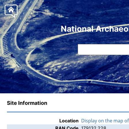
National Archaeo
Site Information
Display on the map o
Location
RAN Code
179132.228