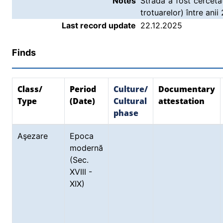
Notes
Strada a fost cerceta
trotuarelor) între ani
Last record update
22.12.2025
Finds
Class/
Period
Culture/
Documentary
Type
(Date)
Cultural
attestation
phase
Aşezare
Epoca
modernă
(Sec.
XVIII -
XIX)