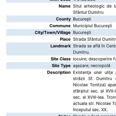
Name
Situl arheologic de l
Sfântul Dumitru
County
Bucureşti
Commune
Municipiul Bucureşti
City/Town/Village
Bucureşti
Place
Strada Sfântul Dumitr
Landmark
Strada se află în Centr
Dumitru.
Site Class
locuire; descoperire f
Site Type
aşezare; necropolă
Description
Existenţa unei uliţe
străzii Sf. Dumitru 
Nicolae Tonitza) apa
sfârşitul sec. al XVII
sec. al XVIII-lea. Tron
actuala str. Nicolae To
începutul sec. XX.