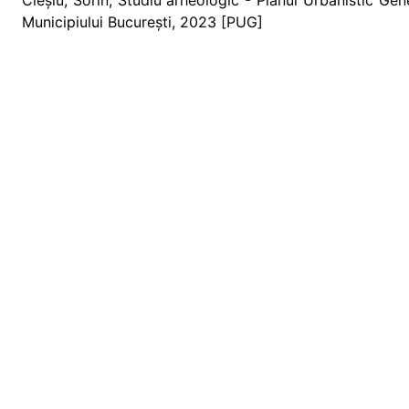
Cleșiu, Sorin, Studiu arheologic - Planul Urbanistic Gen
Municipiului București, 2023 [PUG]