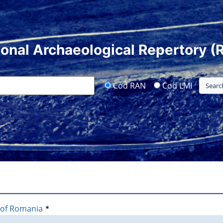
ional Archaeological Repertory (
Cod RAN
Cod LMI
 of Romania
*