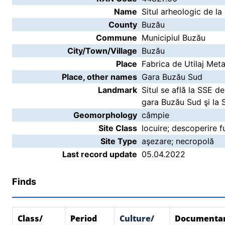
Name
Situl arheologic de la
County
Buzău
Commune
Municipiul Buzău
City/Town/Village
Buzău
Place
Fabrica de Utilaj Meta
Place, other names
Gara Buzău Sud
Landmark
Situl se află la SSE d
gara Buzău Sud şi la S
Geomorphology
câmpie
Site Class
locuire; descoperire f
Site Type
aşezare; necropolă
Last record update
05.04.2022
Finds
Class/
Period
Culture/
Documenta