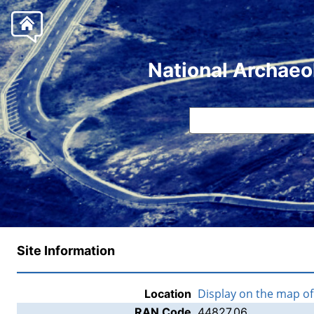
National Archaeo
Site Information
Display on the map o
Location
RAN Code
44827.06