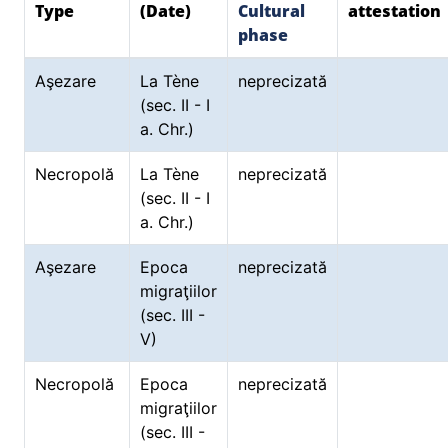
Type
(Date)
Cultural
attestation
phase
Aşezare
La Tène
neprecizată
(sec. II - I
a. Chr.)
Necropolă
La Tène
neprecizată
(sec. II - I
a. Chr.)
Aşezare
Epoca
neprecizată
migraţiilor
(sec. III -
V)
Necropolă
Epoca
neprecizată
migraţiilor
(sec. III -