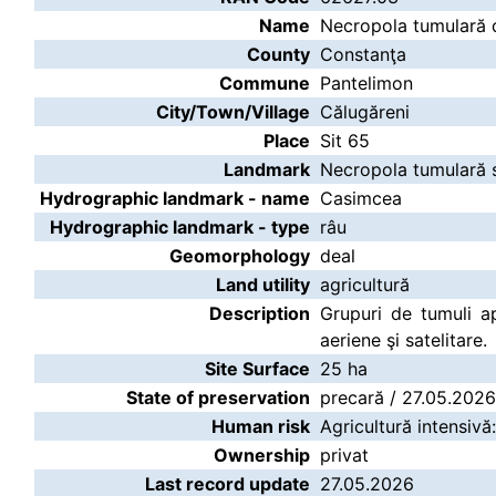
Name
Necropola tumulară d
County
Constanţa
Commune
Pantelimon
City/Town/Village
Călugăreni
Place
Sit 65
Landmark
Necropola tumulară s
Hydrographic landmark - name
Casimcea
Hydrographic landmark - type
râu
Geomorphology
deal
Land utility
agricultură
Description
Grupuri de tumuli ap
aeriene şi satelitare.
Site Surface
25 ha
State of preservation
precară / 27.05.2026
Human risk
Agricultură intensivă
Ownership
privat
Last record update
27.05.2026