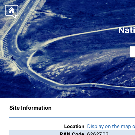
Nat
Site Information
Display on the map 
Location
RAN Code
62627.03