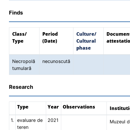
Finds
Class/
Period
Culture/
Documen
Type
(Date)
Cultural
attestati
phase
Necropolă
necunoscută
tumulară
Research
Type
Year
Observations
Institut
1.
evaluare de
2021
Muzeul de
teren