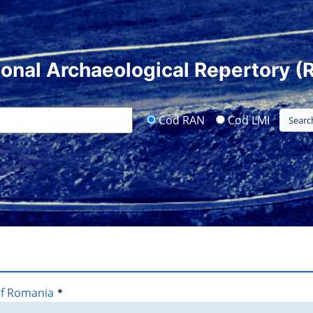
ional Archaeological Repertory (
Cod RAN
Cod LMI
of Romania
*