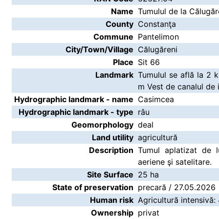
Name
Tumulul de la Călugăre
County
Constanţa
Commune
Pantelimon
City/Town/Village
Călugăreni
Place
Sit 66
Landmark
Tumulul se află la 2 
m Vest de canalul de ir
Hydrographic landmark - name
Casimcea
Hydrographic landmark - type
râu
Geomorphology
deal
Land utility
agricultură
Description
Tumul aplatizat de lu
aeriene şi satelitare.
Site Surface
25 ha
State of preservation
precară / 27.05.2026
Human risk
Agricultură intensivă:
Ownership
privat