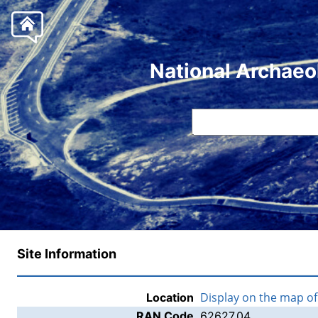
National Archaeo
Site Information
Display on the map o
Location
RAN Code
62627.04