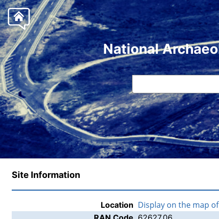
National Archaeo
Site Information
Display on the map o
Location
RAN Code
62627.06