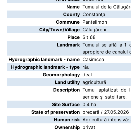
Name
Tumulul de la Călugăre
County
Constanţa
Commune
Pantelimon
City/Town/Village
Călugăreni
Place
Sit 68
Landmark
Tumulul se află la 1 
apropiere de canalul de
Hydrographic landmark - name
Casimcea
Hydrographic landmark - type
râu
Geomorphology
deal
Land utility
agricultură
Description
Tumul aplatizat de lu
aeriene şi satelitare.
Site Surface
0,4 ha
State of preservation
precară / 27.05.2026
Human risk
Agricultură intensivă:
Ownership
privat