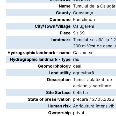
Name
Tumulul de la Călugăre
County
Constanţa
Commune
Pantelimon
City/Town/Village
Călugăreni
Place
Sit 69
Landmark
Tumulul se află la 1,
200 m Vest de canalul 
Hydrographic landmark - name
Casimcea
Hydrographic landmark - type
râu
Geomorphology
deal
Land utility
agricultură
Description
Tumul aplatizat de lu
aeriene şi satelitare.
Site Surface
0,45 ha
State of preservation
precară / 27.05.2026
Human risk
Agricultură intensivă:
Ownership
privat