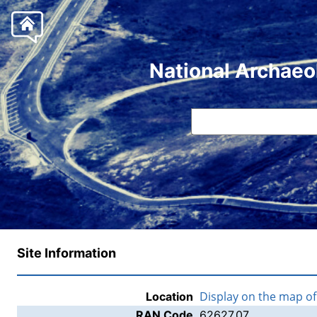
National Archaeo
Site Information
Display on the map o
Location
RAN Code
62627.07