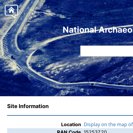
National Archaeo
Site Information
Display on the map o
Location
RAN Code
152537.20