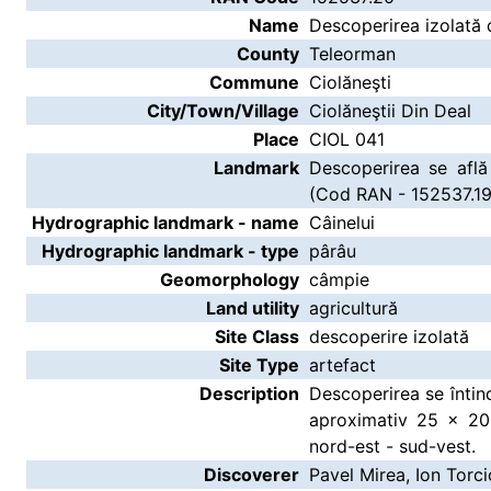
Name
Descoperirea izolată 
County
Teleorman
Commune
Ciolăneşti
City/Town/Village
Ciolăneştii Din Deal
Place
CIOL 041
Landmark
Descoperirea se află
(Cod RAN - 152537.19
Hydrographic landmark - name
Câinelui
Hydrographic landmark - type
pârâu
Geomorphology
câmpie
Land utility
agricultură
Site Class
descoperire izolată
Site Type
artefact
Description
Descoperirea se întin
aproximativ 25 x 20
nord-est - sud-vest.
Discoverer
Pavel Mirea, Ion Torci