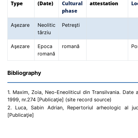
Type
(Date)
Cultural
attestation
Lo
phase
Aşezare
Neolitic
Petreşti
târziu
Aşezare
Epoca
romană
Pos
romană
Bibliography
1. Maxim, Zoia, Neo-Eneoliticul din Transilvania. Date 
1999, nr.274 [Publicaţie] (site record source)
2. Luca, Sabin Adrian, Repertoriul arheologic al ju
[Publicaţie]