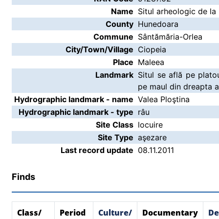
Name
Situl arheologic de l
County
Hunedoara
Commune
Sântămăria-Orlea
City/Town/Village
Ciopeia
Place
Maleea
Landmark
Situl se află pe plat
pe maul din dreapta al
Hydrographic landmark - name
Valea Ploştina
Hydrographic landmark - type
râu
Site Class
locuire
Site Type
aşezare
Last record update
08.11.2011
Finds
Class/
Period
Culture/
Documentary
De