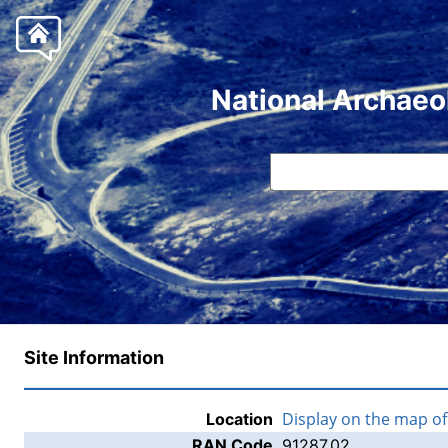
National Archaeo
Site Information
Display on the map o
Location
RAN Code
91287.02