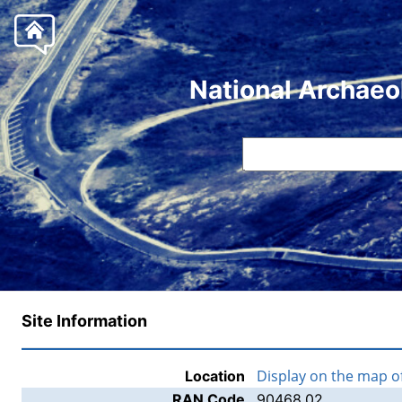
National Archaeo
Site Information
Display on the map 
Location
RAN Code
90468.02