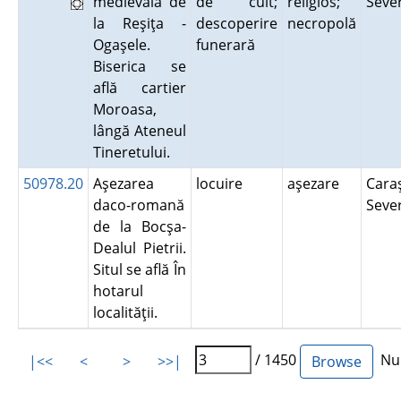
medievală de
de cult;
religios;
Seve
la Reşiţa -
descoperire
necropolă
Ogaşele.
funerară
Biserica se
află cartier
Moroasa,
lângă Ateneul
Tineretului.
50978.20
Aşezarea
locuire
aşezare
Cara
daco-romană
Seve
de la Bocşa-
Dealul Pietrii.
Situl se află În
hotarul
localităţii.
/ 1450
Num
|<<
<
>
>>|