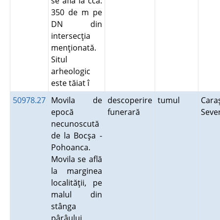
se află la cca.
350 de m pe
DN din
intersecţia
menţionată.
Situl
arheologic
este tăiat î
50978.27
Movila de
descoperire
tumul
Cara
epocă
funerară
Seve
necunoscută
de la Bocşa -
Pohoanca.
Movila se află
la marginea
localităţii, pe
malul din
stânga
pârâului