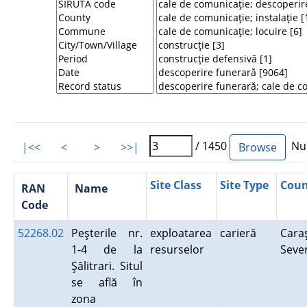
/ 1450
Num
|<<
<
>
>>|
Site Class
Site Type
Coun
RAN
Name
Code
52268.02
Peşterile nr.
exploatarea
carieră
Cara
1-4 de la
resurselor
Seve
Şălitrari. Situl
se află în
zona