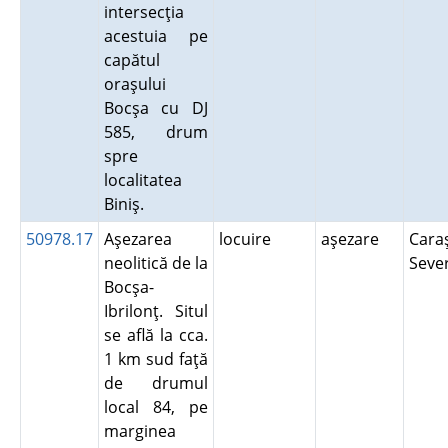
intersecţia
acestuia pe
capătul
oraşului
Bocşa cu DJ
585, drum
spre
localitatea
Biniş.
50978.17
Aşezarea
locuire
aşezare
Cara
neolitică de la
Seve
Bocşa-
Ibrilonţ. Situl
se află la cca.
1 km sud faţă
de drumul
local 84, pe
marginea