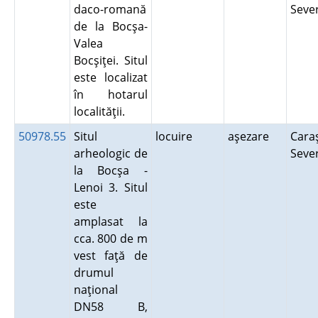
daco-romană
Seve
de la Bocşa-
Valea
Bocşiţei. Situl
este localizat
în hotarul
localităţii.
50978.55
Situl
locuire
aşezare
Cara
arheologic de
Seve
la Bocşa -
Lenoi 3. Situl
este
amplasat la
cca. 800 de m
vest faţă de
drumul
naţional
DN58 B,