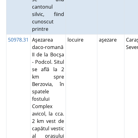
cantonul
silvic, fiind
cunoscut
printre
50978.31
Aşezarea
locuire
aşezare
Cara
daco-romană
Seve
II de la Bocşa
- Podcol. Situl
se află la 2
km spre
Berzovia, în
spatele
fostului
Complex
avicol, la cca.
2 km vest de
capătul vestic
al oraşului