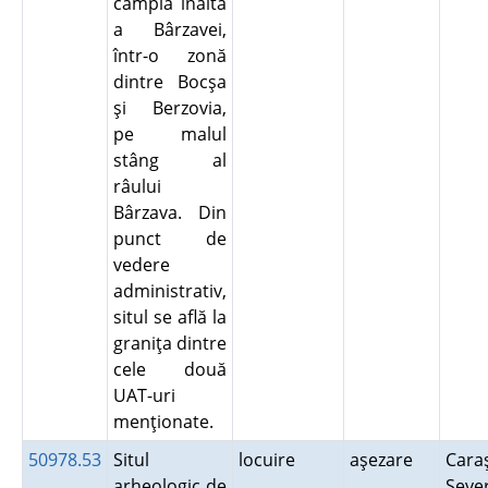
câmpia înaltă
a Bârzavei,
într-o zonă
dintre Bocşa
şi Berzovia,
pe malul
stâng al
râului
Bârzava. Din
punct de
vedere
administrativ,
situl se află la
graniţa dintre
cele două
UAT-uri
menţionate.
50978.53
Situl
locuire
aşezare
Cara
arheologic de
Seve