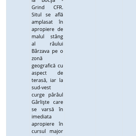
la Bocşa -
Grind CFR.
Situl se află
amplasat în
apropiere de
malul stâng
al râului
Bârzava pe o
zonă
geografică cu
aspect de
terasă, iar la
sud-vest
curge pârâul
Gârlişte care
se varsă în
imediata
apropiere în
cursul major