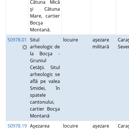
Cătuna Mică
şi Cătuna
Mare, cartier
Bocşa
Montană.
50978.01
Situl
locuire
aşezare
Cara
arheologic de
militară
Seve
la Bocşa -
Gruniul
Cetăţii. Situl
arheologic se
află pe valea
Smidei, în
spatele
cantonului,
cartier Bocşa
Montană
50978.19
Aşezarea
locuire
aşezare
Cara