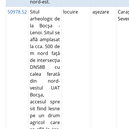
nord-est.
50978.52
Situl
locuire
aşezare
Cara
arheologic de
Seve
la Bocşa -
Lenoi. Situl se
află amplasat
la cca. 500 de
m nord faţă
de intersecţia
DN58B cu
calea ferată
din nord-
vestul UAT
Bocşa,
accesul spre
sit fiind lesne
pe un drum
agricol care