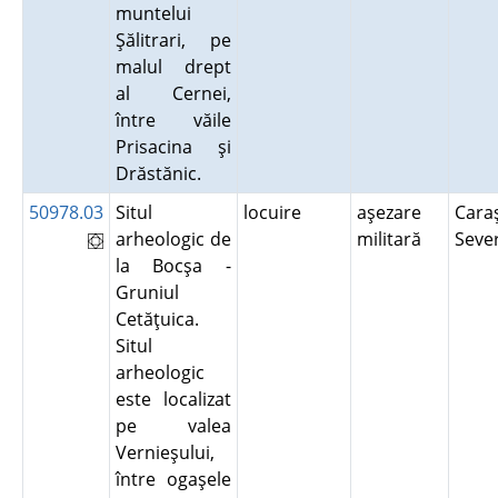
muntelui
Şălitrari, pe
malul drept
al Cernei,
între văile
Prisacina şi
Drăstănic.
50978.03
Situl
locuire
aşezare
Cara
arheologic de
militară
Seve
la Bocşa -
Gruniul
Cetăţuica.
Situl
arheologic
este localizat
pe valea
Vernieşului,
între ogaşele