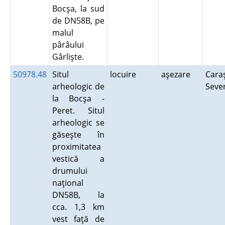
Bocşa, la sud
de DN58B, pe
malul
pârâului
Gârlişte.
50978.48
Situl
locuire
aşezare
Cara
arheologic de
Seve
la Bocşa -
Peret. Situl
arheologic se
găseşte în
proximitatea
vestică a
drumului
naţional
DN58B, la
cca. 1,3 km
vest faţă de