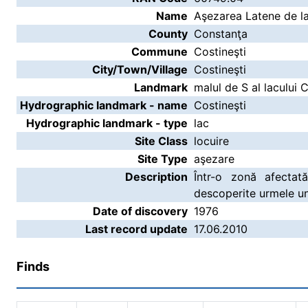
Name
Aşezarea Latene de la
County
Constanţa
Commune
Costineşti
City/Town/Village
Costineşti
Landmark
malul de S al lacului 
Hydrographic landmark - name
Costineşti
Hydrographic landmark - type
lac
Site Class
locuire
Site Type
aşezare
Description
Într-o zonă afectat
descoperite urmele un
Date of discovery
1976
Last record update
17.06.2010
Finds