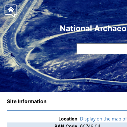
National Archaeo
Site Information
Display on the map o
Location
RAN Code
60749.04