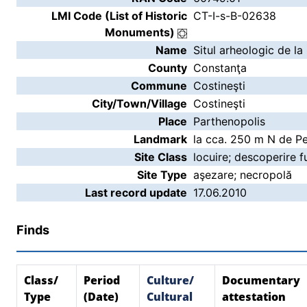
LMI Code (List of Historic
CT-I-s-B-02638
Monuments)
Name
Situl arheologic de la
County
Constanţa
Commune
Costineşti
City/Town/Village
Costineşti
Place
Parthenopolis
Landmark
la cca. 250 m N de Pe
Site Class
locuire; descoperire f
Site Type
aşezare; necropolă
Last record update
17.06.2010
Finds
Class/
Period
Culture/
Documentary
Type
(Date)
Cultural
attestation