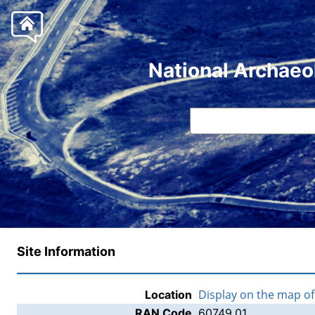
National Archaeo
Site Information
Display on the map o
Location
RAN Code
60749.01