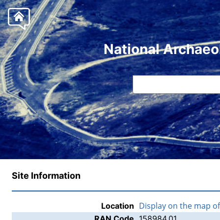
National Archaeo
Site Information
Display on the map o
Location
RAN Code
158984.01