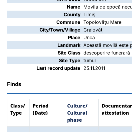
Name
Movila de epocă necu
County
Timiş
Commune
Topolovăţu Mare
City/Town/Village
Cralovăţ
Place
Unca
Landmark
Această movilă este pla
Site Class
descoperire funerară
Site Type
tumul
Last record update
25.11.2011
Finds
Class/
Period
Culture/
Documenta
Type
(Date)
Cultural
attestation
phase