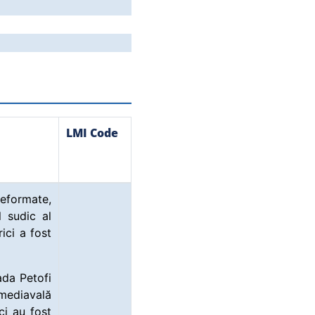
LMI Code
eformate,
l sudic al
ici a fost
ada Petofi
 mediavală
ci au fost