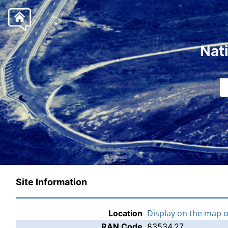
Nat
Site Information
Display on the map 
Location
RAN Code
83534.27