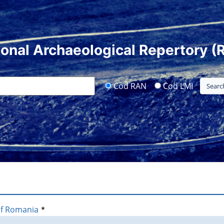
ional Archaeological Repertory (
Cod RAN
Cod LMI
of Romania
*