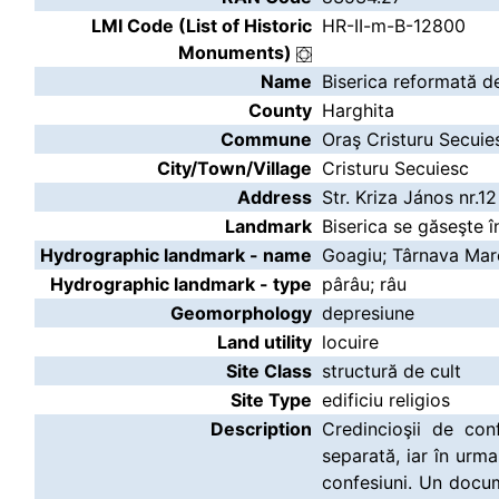
LMI Code (List of Historic
HR-II-m-B-12800
Monuments)
Name
Biserica reformată de
County
Harghita
Commune
Oraş Cristuru Secuie
City/Town/Village
Cristuru Secuiesc
Address
Str. Kriza János nr.12
Landmark
Biserica se găseşte în
Hydrographic landmark - name
Goagiu; Târnava Mar
Hydrographic landmark - type
pârâu; râu
Geomorphology
depresiune
Land utility
locuire
Site Class
structură de cult
Site Type
edificiu religios
Description
Credincioşii de con
separată, iar în urma 
confesiuni. Un docu