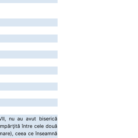
II, nu au avut biserică
 împărţită între cele două
mare), ceea ce înseamnă