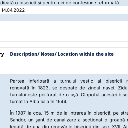
ridicată o biserică şi pentru cei de confesiune reformată.
/ 14.04.2022
ry
Description/ Notes/ Location within the site
Partea inferioară a turnului vestic al bisericii r
renovată în 1823, se despate de zindul navei. Zidu
turnului este perforat de o uşă. Clopotul acestei biser
turnat la Alba Iulia în 1644.
În 1987 la cca. 15 m de la intrarea în biserică, pe str
Sandor, un şanţ de canalizare a secţionat o groapă
legată de una din renovările bisericii din sec. XVII. Ai