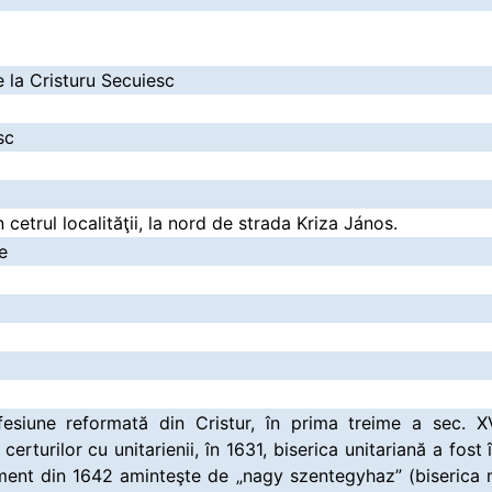
 la Cristuru Secuiesc
sc
 cetrul localităţii, la nord de strada Kriza János.
e
fesiune reformată din Cristur, în prima treime a sec. XV
certurilor cu unitarienii, în 1631, biserica unitariană a fost
ment din 1642 aminteşte de „nagy szentegyhaz” (biserica 