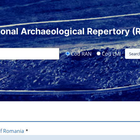
ional Archaeological Repertory (
Cod RAN
Cod LMI
of Romania
*