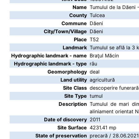
Name
Tumulul de la Dăeni 
County
Tulcea
Commune
Dăeni
City/Town/Village
Dăeni
Place
T52
Landmark
Tumulul se află la 3 
Hydrographic landmark - name
Braţul Măcin
Hydrographic landmark - type
râu
Geomorphology
deal
Land utility
agricultură
Site Class
descoperire funerară
Site Type
tumul
Description
Tumulul de mari dime
aliniament orientat N
Date of discovery
2011
Site Surface
4231.41 mp
State of preservation
precară / 28.06.2021