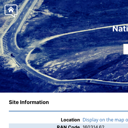
Nat
Site Information
Display on the map 
Location
RAN Code
160314.62