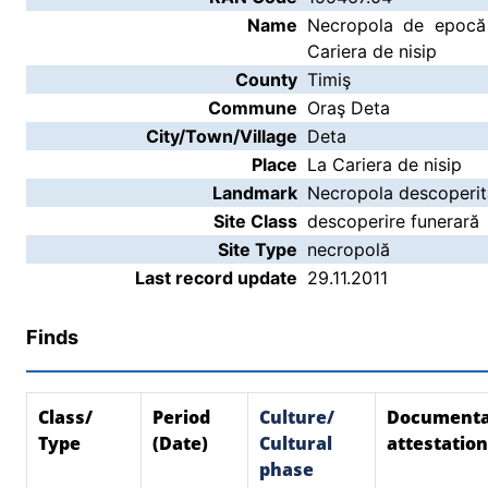
Name
Necropola de epocă 
Cariera de nisip
County
Timiş
Commune
Oraş Deta
City/Town/Village
Deta
Place
La Cariera de nisip
Landmark
Necropola descoperită 
Site Class
descoperire funerară
Site Type
necropolă
Last record update
29.11.2011
Finds
Class/
Period
Culture/
Document
Type
(Date)
Cultural
attestation
phase