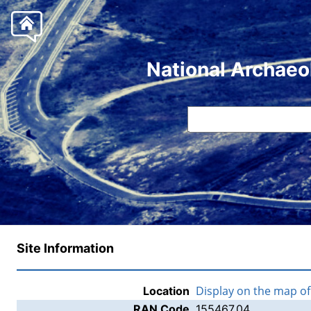
National Archaeo
Site Information
Display on the map o
Location
RAN Code
155467.04