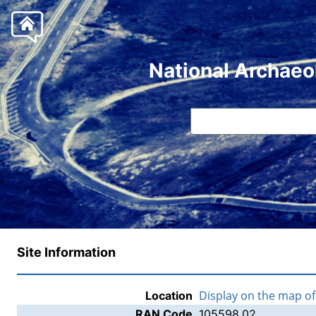
National Archaeo
Site Information
Display on the map o
Location
RAN Code
105598.02