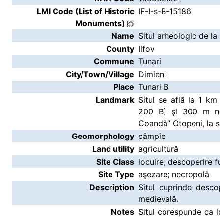
LMI Code (List of Historic
IF-I-s-B-15186
Monuments)
Name
Situl arheologic de la
County
Ilfov
Commune
Tunari
City/Town/Village
Dimieni
Place
Tunari B
Landmark
Situl se află la 1 km
200 B) şi 300 m nor
Coandă” Otopeni, la s
Geomorphology
câmpie
Land utility
agricultură
Site Class
locuire; descoperire f
Site Type
aşezare; necropolă
Description
Situl cuprinde desco
medievală.
Notes
Situl corespunde ca lo