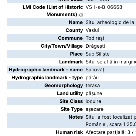
LMI Code (List of Historic
VS-I-s-B-06668
Monuments)
Name
Situl arheologic de la
County
Vaslui
Commune
Todireşti
City/Town/Village
Drăgeşti
Place
Sub Silişte
Landmark
Situl se află în margin
Hydrographic landmark - name
Sacovăţ
Hydrographic landmark - type
pârâu
Geomorphology
terasă
Land utility
păşune
Site Class
locuire
Site Type
aşezare
Notes
Situl a fost localizat
României, scara 1:25.
Human risk
Afectare parţială: 3 / 