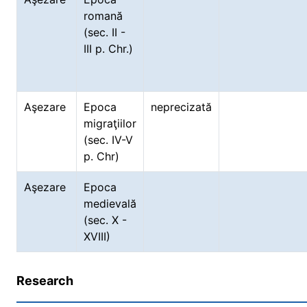
romană
(sec. II -
III p. Chr.)
Aşezare
Epoca
neprecizată
migraţiilor
(sec. IV-V
p. Chr)
Aşezare
Epoca
medievală
(sec. X -
XVIII)
Research