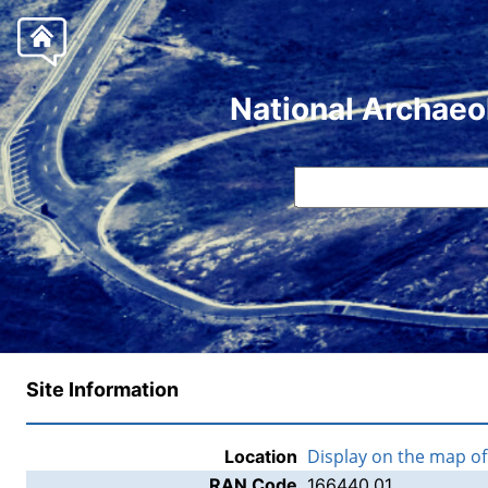
National Archaeo
Site Information
Display on the map o
Location
RAN Code
166440.01