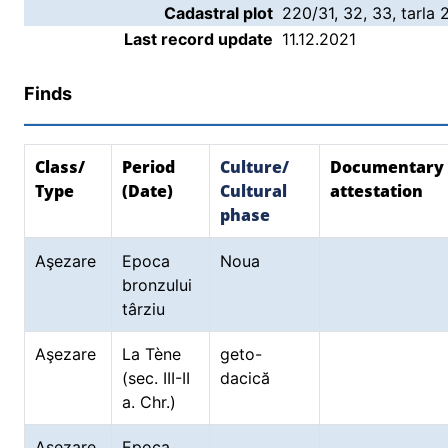
Cadastral plot
220/31, 32, 33, tarla 
Last record update
11.12.2021
Finds
Class/
Period
Culture/
Documentary
Type
(Date)
Cultural
attestation
phase
Aşezare
Epoca
Noua
bronzului
târziu
Aşezare
La Tène
geto-
(sec. III-II
dacică
a. Chr.)
Aşezare
Epoca