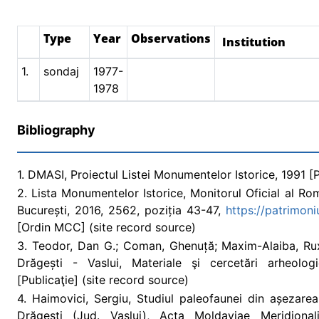
Type
Year
Observations
Institution
1.
sondaj
1977-
1978
Bibliography
1. DMASI, Proiectul Listei Monumentelor Istorice, 1991 [
2. Lista Monumentelor Istorice, Monitorul Oficial al Româ
București, 2016, 2562, poziția 43-47,
https://patrimon
[Ordin MCC] (site record source)
3. Teodor, Dan G.; Coman, Ghenuță; Maxim-Alaiba, Rux
Drăgești - Vaslui, Materiale şi cercetări arheolog
[Publicaţie] (site record source)
4. Haimovici, Sergiu, Studiul paleofaunei din așezarea 
Drăgești (Jud. Vaslui), Acta Moldaviae Meridionali