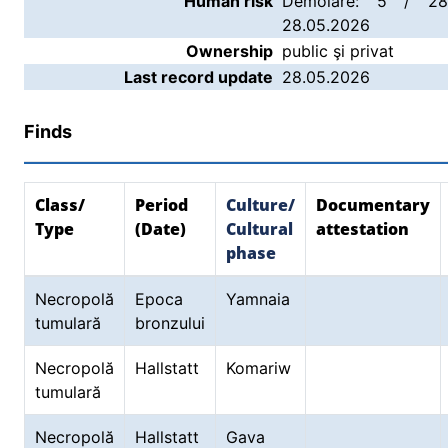
Human risk
Demolare: 5 / 28.
28.05.2026
Ownership
public şi privat
Last record update
28.05.2026
Finds
Class/
Period
Culture/
Documentary
Type
(Date)
Cultural
attestation
phase
Necropolă
Epoca
Yamnaia
tumulară
bronzului
Necropolă
Hallstatt
Komariw
tumulară
Necropolă
Hallstatt
Gava