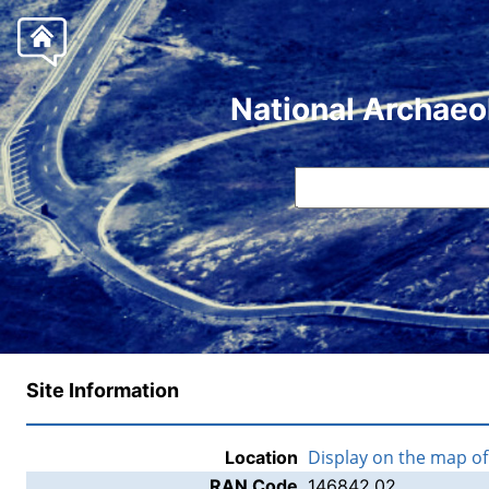
National Archaeo
Site Information
Display on the map o
Location
RAN Code
146842.02