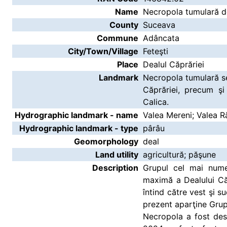
Name
Necropola tumulară de
County
Suceava
Commune
Adâncata
City/Town/Village
Feteşti
Place
Dealul Căprăriei
Landmark
Necropola tumulară se
Căprăriei, precum şi
Calica.
Hydrographic landmark - name
Valea Mereni; Valea Ră
Hydrographic landmark - type
pârâu
Geomorphology
deal
Land utility
agricultură; păşune
Description
Grupul cel mai nume
maximă a Dealului Că
întind către vest şi s
prezent aparţine Gru
Necropola a fost des