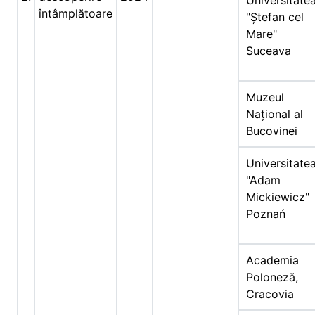
Universitate
întâmplătoare
"Ștefan cel
Mare"
Suceava
Muzeul
Național al
Bucovinei
Universitate
"Adam
Mickiewicz"
Poznań
Academia
Poloneză,
Cracovia