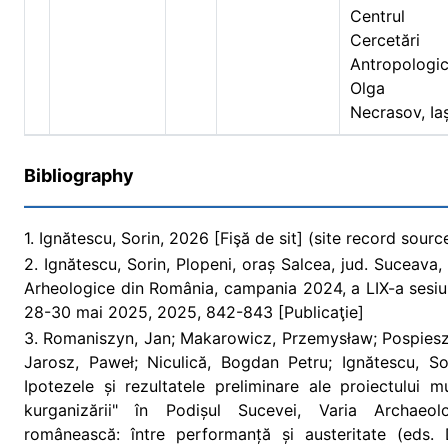
Centrul
Cercetări
Antropologi
Olga
Necrasov, Iaș
Bibliography
1. Ignătescu, Sorin, 2026 [Fişă de sit] (site record sourc
2. Ignătescu, Sorin, Plopeni, oraș Salcea, jud. Suceava,
Arheologice din România, campania 2024, a LIX-a sesiu
28-30 mai 2025, 2025, 842-843 [Publicaţie]
3. Romaniszyn, Jan; Makarowicz, Przemysław; Pospieszn
Jarosz, Paweł; Niculică, Bogdan Petru; Ignătescu, Sor
Ipotezele și rezultatele preliminare ale proiectului m
kurganizării" în Podișul Sucevei, Varia Archaeol
românească: între performanță și austeritate (eds. 