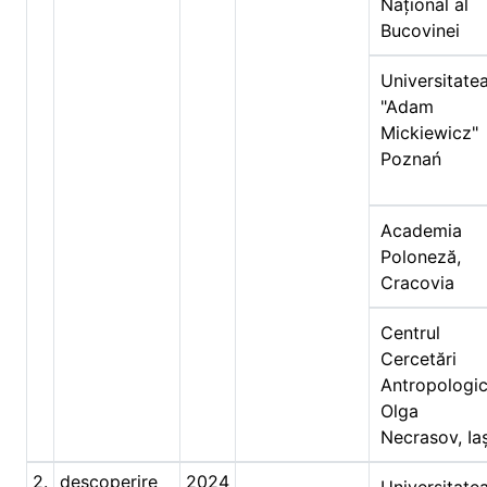
Național al
Bucovinei
Universitate
"Adam
Mickiewicz"
Poznań
Academia
Poloneză,
Cracovia
Centrul
Cercetări
Antropologi
Olga
Necrasov, Iaș
2.
descoperire
2024