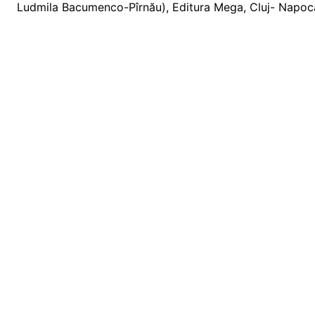
Ludmila Bacumenco-Pîrnău), Editura Mega, Cluj- Napoca