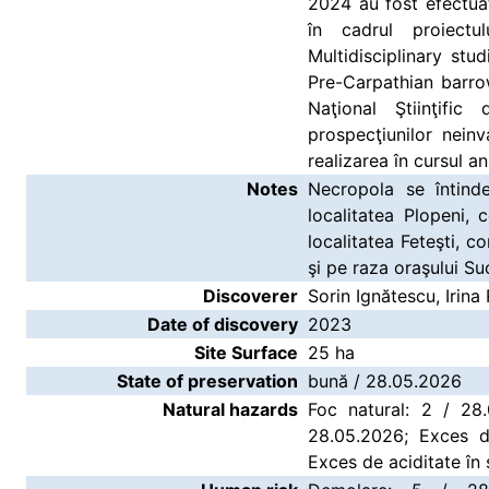
2024 au fost efectua
în cadrul proiectu
Multidisciplinary st
Pre-Carpathian barrow
Naţional Ştiinţific
prospecţiunilor nein
realizarea în cursul a
Notes
Necropola se întind
localitatea Plopeni
localitatea Feteşti,
şi pe raza oraşului 
Discoverer
Sorin Ignătescu, Irina
Date of discovery
2023
Site Surface
25 ha
State of preservation
bună / 28.05.2026
Natural hazards
Foc natural: 2 / 28
28.05.2026; Exces de
Exces de aciditate în 