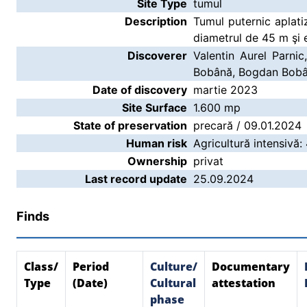
Site Type
tumul
Description
Tumul puternic aplatiz
diametrul de 45 m şi 
Discoverer
Valentin Aurel Parni
Bobână, Bogdan Bobâ
Date of discovery
martie 2023
Site Surface
1.600 mp
State of preservation
precară / 09.01.2024
Human risk
Agricultură intensivă:
Ownership
privat
Last record update
25.09.2024
Finds
Class/
Period
Culture/
Documentary
Type
(Date)
Cultural
attestation
phase