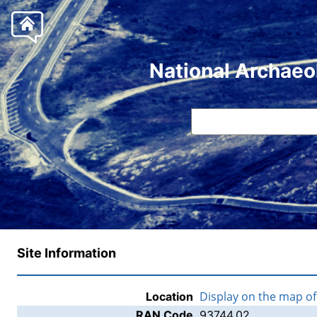
National Archaeo
Site Information
Display on the map o
Location
RAN Code
93744.02