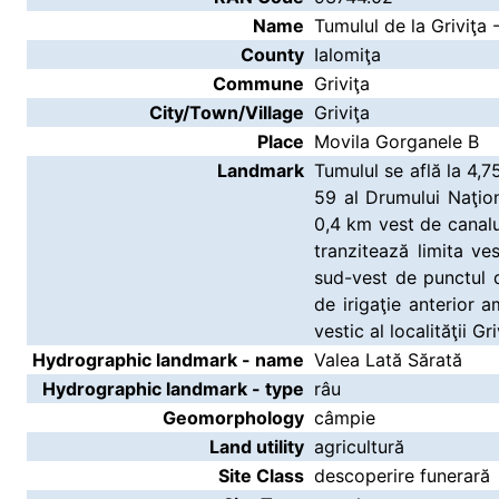
Name
Tumulul de la Griviţa
County
Ialomiţa
Commune
Griviţa
City/Town/Village
Griviţa
Place
Movila Gorganele B
Landmark
Tumulul se află la 4
59 al Drumului Naţion
0,4 km vest de canalul
tranzitează limita ves
sud-vest de punctul d
de irigaţie anterior a
vestic al localităţii Gri
Hydrographic landmark - name
Valea Lată Sărată
Hydrographic landmark - type
râu
Geomorphology
câmpie
Land utility
agricultură
Site Class
descoperire funerară