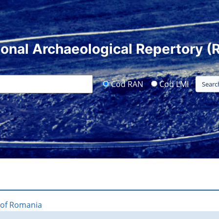
ional Archaeological Repertory (
Cod RAN
Cod LMI
 of Romania