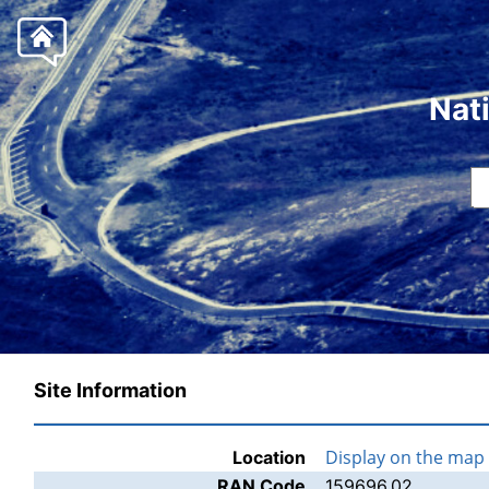
Nat
Site Information
Display on the map
Location
RAN Code
159696.02