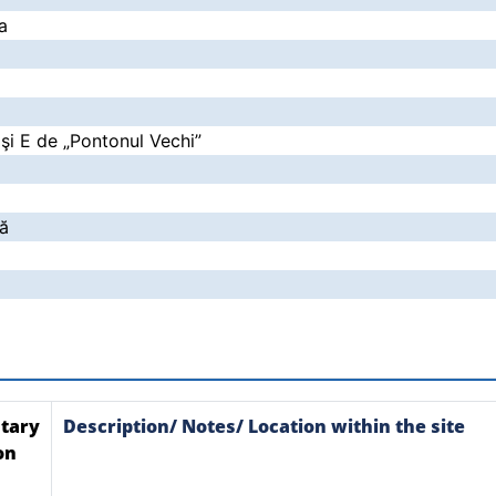
a
 şi E de „Pontonul Vechi”
ră
tary
Description/ Notes/ Location within the site
on