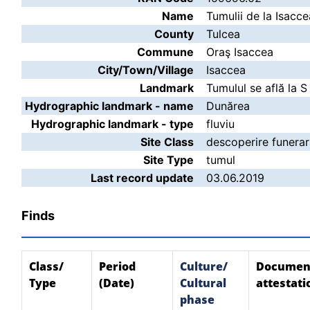
Name
Tumulii de la Isacce
County
Tulcea
Commune
Oraş Isaccea
City/Town/Village
Isaccea
Landmark
Tumulul se află la S
Hydrographic landmark - name
Dunărea
Hydrographic landmark - type
fluviu
Site Class
descoperire funera
Site Type
tumul
Last record update
03.06.2019
Finds
Class/
Period
Culture/
Documen
Type
(Date)
Cultural
attestati
phase